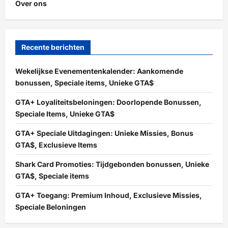
Over ons
Recente berichten
Wekelijkse Evenementenkalender: Aankomende
bonussen, Speciale items, Unieke GTA$
GTA+ Loyaliteitsbeloningen: Doorlopende Bonussen,
Speciale Items, Unieke GTA$
GTA+ Speciale Uitdagingen: Unieke Missies, Bonus
GTA$, Exclusieve Items
Shark Card Promoties: Tijdgebonden bonussen, Unieke
GTA$, Speciale items
GTA+ Toegang: Premium Inhoud, Exclusieve Missies,
Speciale Beloningen