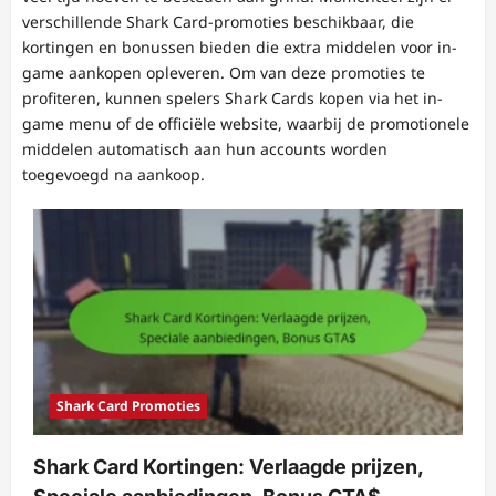
verschillende Shark Card-promoties beschikbaar, die
kortingen en bonussen bieden die extra middelen voor in-
game aankopen opleveren. Om van deze promoties te
profiteren, kunnen spelers Shark Cards kopen via het in-
game menu of de officiële website, waarbij de promotionele
middelen automatisch aan hun accounts worden
toegevoegd na aankoop.
Shark Card Promoties
Shark Card Kortingen: Verlaagde prijzen,