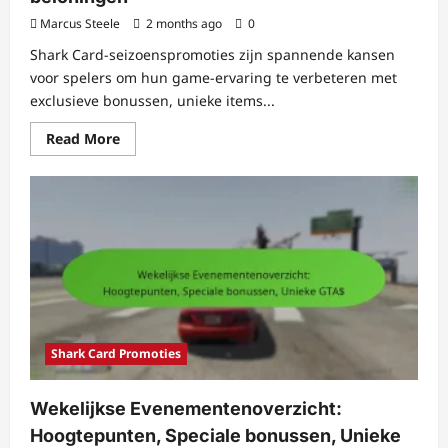
Marcus Steele
2 months ago
0
Shark Card-seizoenspromoties zijn spannende kansen
voor spelers om hun game-ervaring te verbeteren met
exclusieve bonussen, unieke items...
Read
Read More
more
about
Shark
Card
Seizoenspromoties:
Feestelijke
bonussen,
Speciale
items,
Unieke
beloningen
Shark Card Promoties
Wekelijkse Evenementenoverzicht:
Hoogtepunten, Speciale bonussen, Unieke