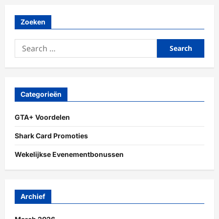
Zoeken
Search
for:
Categorieën
GTA+ Voordelen
Shark Card Promoties
Wekelijkse Evenementbonussen
Archief