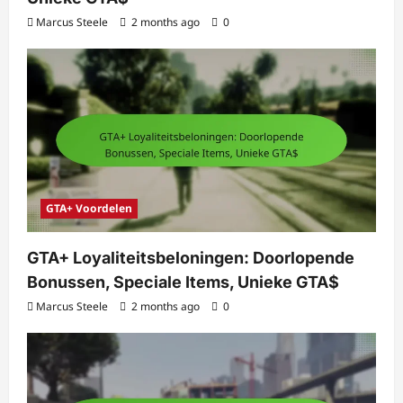
Marcus Steele
2 months ago
0
GTA+ Voordelen
GTA+ Loyaliteitsbeloningen: Doorlopende
Bonussen, Speciale Items, Unieke GTA$
Marcus Steele
2 months ago
0