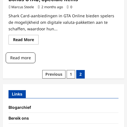
Marcus Steele
2 months ago
0
Shark Card-aanbiedingen in GTA Online bieden spelers
de mogelijkheid om digitale valuta-pakketten aan te
schaffen, waardoor hun...
Read
Read More
more
about
Shark
Card
Read more
Aanbiedingen:
Exclusieve
deals,
Bonus
Posts
Previous
1
2
GTA$,
Speciale
pagination
items
Links
Blogarchief
Bereik ons