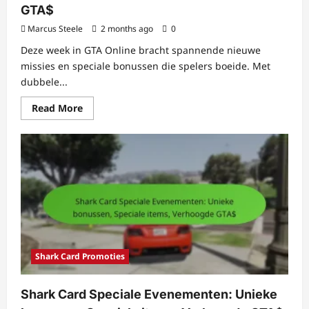
GTA$
Marcus Steele
2 months ago
0
Deze week in GTA Online bracht spannende nieuwe
missies en speciale bonussen die spelers boeide. Met
dubbele...
Read
Read More
more
about
Wekelijkse
Evenementenoverzicht:
Hoogtepunten,
Speciale
bonussen,
Unieke
GTA$
Shark Card Promoties
Shark Card Speciale Evenementen: Unieke