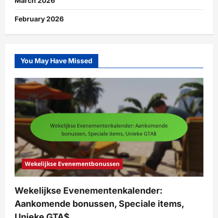
March 2026
February 2026
You May Have Missed
Wekelijkse Evenementbonussen
Wekelijkse Evenementenkalender:
Aankomende bonussen, Speciale items,
Unieke GTA$