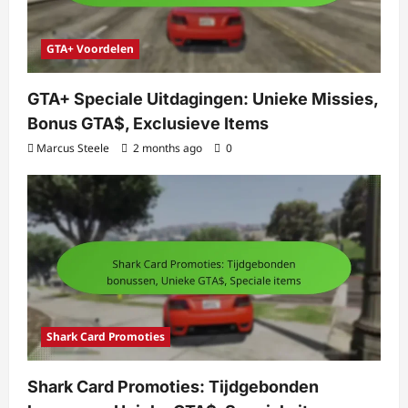
GTA+ Voordelen
GTA+ Speciale Uitdagingen: Unieke Missies,
Bonus GTA$, Exclusieve Items
Marcus Steele
2 months ago
0
Shark Card Promoties
Shark Card Promoties: Tijdgebonden