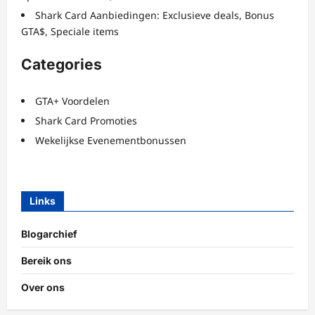
Shark Card Aanbiedingen: Exclusieve deals, Bonus
GTA$, Speciale items
Categories
GTA+ Voordelen
Shark Card Promoties
Wekelijkse Evenementbonussen
Links
Blogarchief
Bereik ons
Over ons