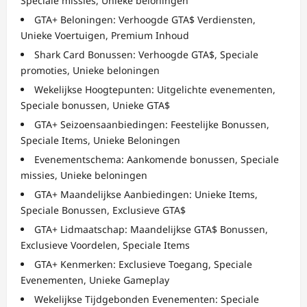
Speciale missies, Unieke beloningen
GTA+ Beloningen: Verhoogde GTA$ Verdiensten,
Unieke Voertuigen, Premium Inhoud
Shark Card Bonussen: Verhoogde GTA$, Speciale
promoties, Unieke beloningen
Wekelijkse Hoogtepunten: Uitgelichte evenementen,
Speciale bonussen, Unieke GTA$
GTA+ Seizoensaanbiedingen: Feestelijke Bonussen,
Speciale Items, Unieke Beloningen
Evenementschema: Aankomende bonussen, Speciale
missies, Unieke beloningen
GTA+ Maandelijkse Aanbiedingen: Unieke Items,
Speciale Bonussen, Exclusieve GTA$
GTA+ Lidmaatschap: Maandelijkse GTA$ Bonussen,
Exclusieve Voordelen, Speciale Items
GTA+ Kenmerken: Exclusieve Toegang, Speciale
Evenementen, Unieke Gameplay
Wekelijkse Tijdgebonden Evenementen: Speciale