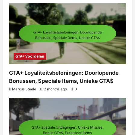
GTA+ Voordelen
GTA+ Loyaliteitsbeloningen: Doorlopende
Bonussen, Speciale Items, Unieke GTA$
Marcus Steele
2 months ago
0