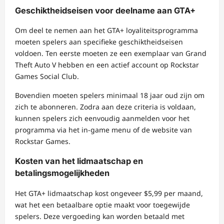
Geschiktheidseisen voor deelname aan GTA+
Om deel te nemen aan het GTA+ loyaliteitsprogramma
moeten spelers aan specifieke geschiktheidseisen
voldoen. Ten eerste moeten ze een exemplaar van Grand
Theft Auto V hebben en een actief account op Rockstar
Games Social Club.
Bovendien moeten spelers minimaal 18 jaar oud zijn om
zich te abonneren. Zodra aan deze criteria is voldaan,
kunnen spelers zich eenvoudig aanmelden voor het
programma via het in-game menu of de website van
Rockstar Games.
Kosten van het lidmaatschap en
betalingsmogelijkheden
Het GTA+ lidmaatschap kost ongeveer $5,99 per maand,
wat het een betaalbare optie maakt voor toegewijde
spelers. Deze vergoeding kan worden betaald met