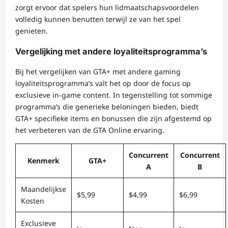
zorgt ervoor dat spelers hun lidmaatschapsvoordelen
volledig kunnen benutten terwijl ze van het spel
genieten.
Vergelijking met andere loyaliteitsprogramma’s
Bij het vergelijken van GTA+ met andere gaming
loyaliteitsprogramma’s valt het op door de focus op
exclusieve in-game content. In tegenstelling tot sommige
programma’s die generieke beloningen bieden, biedt
GTA+ specifieke items en bonussen die zijn afgestemd op
het verbeteren van de GTA Online ervaring.
Concurrent
Concurrent
Kenmerk
GTA+
A
B
Maandelijkse
$5,99
$4,99
$6,99
Kosten
Exclusieve