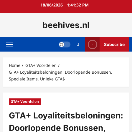
Skip
18/06/2026
1:41:33 PM
to
content
beehives.nl
Subscribe
Primary
Menu
Home
GTA+ Voordelen
GTA+ Loyaliteitsbeloningen: Doorlopende Bonussen,
Speciale Items, Unieke GTA$
GTA+ Voordelen
GTA+ Loyaliteitsbeloningen:
Doorlopende Bonussen,