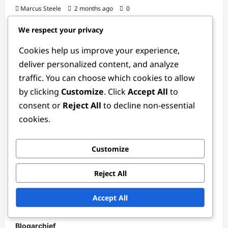
Marcus Steele
2 months ago
0
We respect your privacy
Cookies help us improve your experience,
deliver personalized content, and analyze
traffic. You can choose which cookies to allow
by clicking
Customize
. Click
Accept All
to
consent or
Reject All
to decline non-essential
GTA+ Voordelen
cookies.
GTA+ Kortingen: Verlaagde Prijzen, Speciale
Customize
Aanbiedingen, Bonusinhoud
Marcus Steele
2 months ago
0
Reject All
Accept All
Links
Blogarchief