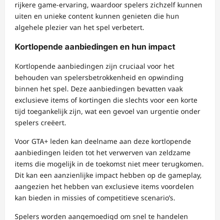
rijkere game-ervaring, waardoor spelers zichzelf kunnen
uiten en unieke content kunnen genieten die hun
algehele plezier van het spel verbetert.
Kortlopende aanbiedingen en hun impact
Kortlopende aanbiedingen zijn cruciaal voor het
behouden van spelersbetrokkenheid en opwinding
binnen het spel. Deze aanbiedingen bevatten vaak
exclusieve items of kortingen die slechts voor een korte
tijd toegankelijk zijn, wat een gevoel van urgentie onder
spelers creëert.
Voor GTA+ leden kan deelname aan deze kortlopende
aanbiedingen leiden tot het verwerven van zeldzame
items die mogelijk in de toekomst niet meer terugkomen.
Dit kan een aanzienlijke impact hebben op de gameplay,
aangezien het hebben van exclusieve items voordelen
kan bieden in missies of competitieve scenario’s.
Spelers worden aangemoedigd om snel te handelen