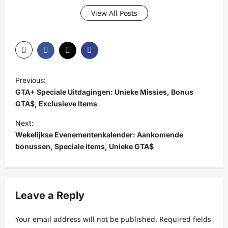
View All Posts
P
Previous:
o
GTA+ Speciale Uitdagingen: Unieke Missies, Bonus
s
GTA$, Exclusieve Items
t
Next:
Wekelijkse Evenementenkalender: Aankomende
n
bonussen, Speciale items, Unieke GTA$
a
v
i
Leave a Reply
g
a
Your email address will not be published.
Required fields