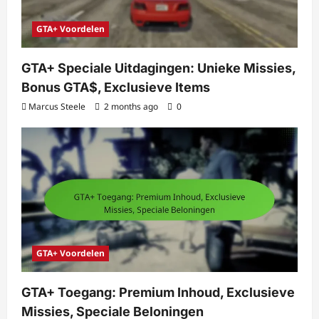
GTA+ Voordelen
GTA+ Speciale Uitdagingen: Unieke Missies,
Bonus GTA$, Exclusieve Items
Marcus Steele
2 months ago
0
GTA+ Voordelen
GTA+ Toegang: Premium Inhoud, Exclusieve
Missies, Speciale Beloningen