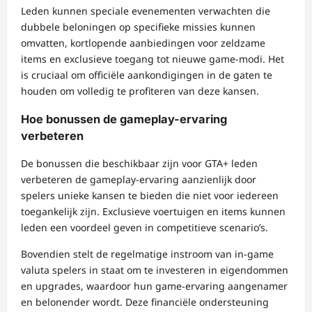
Leden kunnen speciale evenementen verwachten die
dubbele beloningen op specifieke missies kunnen
omvatten, kortlopende aanbiedingen voor zeldzame
items en exclusieve toegang tot nieuwe game-modi. Het
is cruciaal om officiële aankondigingen in de gaten te
houden om volledig te profiteren van deze kansen.
Hoe bonussen de gameplay-ervaring
verbeteren
De bonussen die beschikbaar zijn voor GTA+ leden
verbeteren de gameplay-ervaring aanzienlijk door
spelers unieke kansen te bieden die niet voor iedereen
toegankelijk zijn. Exclusieve voertuigen en items kunnen
leden een voordeel geven in competitieve scenario’s.
Bovendien stelt de regelmatige instroom van in-game
valuta spelers in staat om te investeren in eigendommen
en upgrades, waardoor hun game-ervaring aangenamer
en belonender wordt. Deze financiële ondersteuning