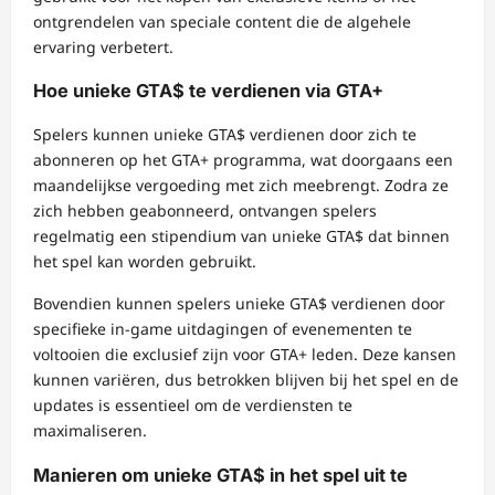
ontgrendelen van speciale content die de algehele
ervaring verbetert.
Hoe unieke GTA$ te verdienen via GTA+
Spelers kunnen unieke GTA$ verdienen door zich te
abonneren op het GTA+ programma, wat doorgaans een
maandelijkse vergoeding met zich meebrengt. Zodra ze
zich hebben geabonneerd, ontvangen spelers
regelmatig een stipendium van unieke GTA$ dat binnen
het spel kan worden gebruikt.
Bovendien kunnen spelers unieke GTA$ verdienen door
specifieke in-game uitdagingen of evenementen te
voltooien die exclusief zijn voor GTA+ leden. Deze kansen
kunnen variëren, dus betrokken blijven bij het spel en de
updates is essentieel om de verdiensten te
maximaliseren.
Manieren om unieke GTA$ in het spel uit te