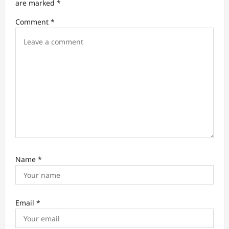
t
are marked
*
i
Comment
*
o
n
Name
*
Email
*