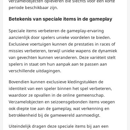
verzamelobjecten opleveren die slechts voor een korte
periode beschikbaar zijn.
Betekenis van speciale items in de gameplay
Speciale items verbeteren de gameplay-ervaring
aanzienlijk door spelers unieke voordelen te bieden.
Exclusieve voertuigen kunnen de prestaties in races of
missies verbeteren, terwijl unieke wapens de dynamiek
van gevechten kunnen veranderen. Deze variëteit stelt
spelers in staat om hun aanpak aan te passen aan
verschillende uitdagingen.
Bovendien kunnen exclusieve kledingstukken de
identiteit van een speler binnen het spel verbeteren,
waardoor ze opvallen in de online gemeenschap.
Verzamelobjecten en seizoensgebonden items voegen
ook diepte toe aan de gameplay, wat verkenning en
betrokkenheid bij de gamewereld aanmoedigt.
Uiteindelijk dragen deze speciale items bij aan een