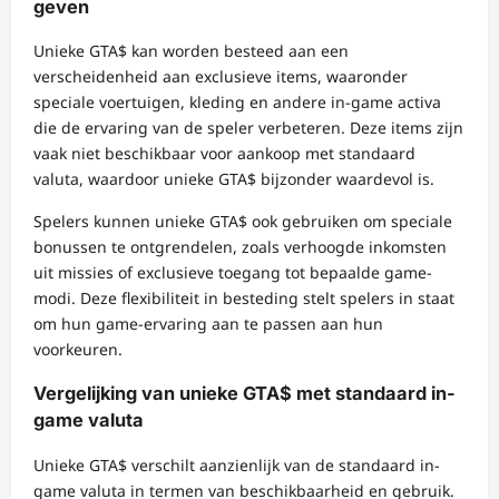
geven
Unieke GTA$ kan worden besteed aan een
verscheidenheid aan exclusieve items, waaronder
speciale voertuigen, kleding en andere in-game activa
die de ervaring van de speler verbeteren. Deze items zijn
vaak niet beschikbaar voor aankoop met standaard
valuta, waardoor unieke GTA$ bijzonder waardevol is.
Spelers kunnen unieke GTA$ ook gebruiken om speciale
bonussen te ontgrendelen, zoals verhoogde inkomsten
uit missies of exclusieve toegang tot bepaalde game-
modi. Deze flexibiliteit in besteding stelt spelers in staat
om hun game-ervaring aan te passen aan hun
voorkeuren.
Vergelijking van unieke GTA$ met standaard in-
game valuta
Unieke GTA$ verschilt aanzienlijk van de standaard in-
game valuta in termen van beschikbaarheid en gebruik.