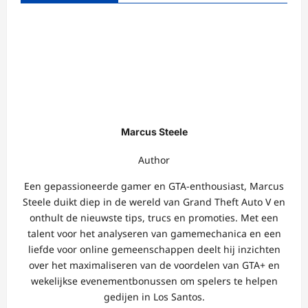
Marcus Steele
Author
Een gepassioneerde gamer en GTA-enthousiast, Marcus
Steele duikt diep in de wereld van Grand Theft Auto V en
onthult de nieuwste tips, trucs en promoties. Met een
talent voor het analyseren van gamemechanica en een
liefde voor online gemeenschappen deelt hij inzichten
over het maximaliseren van de voordelen van GTA+ en
wekelijkse evenementbonussen om spelers te helpen
gedijen in Los Santos.