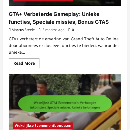
GTA+ Verbeterde Gameplay: Unieke
functies, Speciale missies, Bonus GTA$
Marcus Steele
2 months ago
0
GTA+ verbetert de ervaring van Grand Theft Auto Online
door abonnees exclusieve functies te bieden, waaronder
unieke...
Read
Read More
more
about
GTA+
Verbeterde
Gameplay:
Unieke
functies,
Speciale
missies,
Bonus
GTA$
Wekelijkse Evenementbonussen