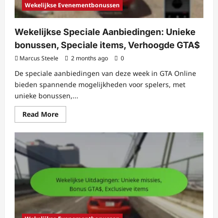
Wekelijkse Evenementbonussen
Wekelijkse Speciale Aanbiedingen: Unieke
bonussen, Speciale items, Verhoogde GTA$
Marcus Steele
2 months ago
0
De speciale aanbiedingen van deze week in GTA Online
bieden spannende mogelijkheden voor spelers, met
unieke bonussen,...
Read
Read More
more
about
Wekelijkse
Speciale
Aanbiedingen:
Unieke
bonussen,
Speciale
items,
Verhoogde
GTA$