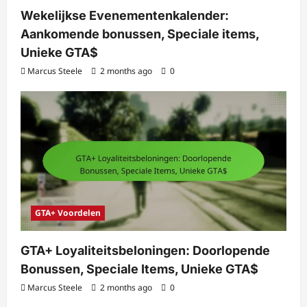
Wekelijkse Evenementenkalender:
Aankomende bonussen, Speciale items,
Unieke GTA$
Marcus Steele
2 months ago
0
GTA+ Voordelen
GTA+ Loyaliteitsbeloningen: Doorlopende
Bonussen, Speciale Items, Unieke GTA$
Marcus Steele
2 months ago
0