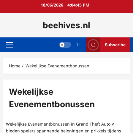
Skip
18/06/2026
4:04:46 PM
to
content
beehives.nl
Subscribe
Primary
Menu
Home
Wekelijkse Evenementbonussen
Wekelijkse
Evenementbonussen
Wekelijkse Evenementbonussen in Grand Theft Auto V
bieden spelers spannende beloningen en prikkels tijdens