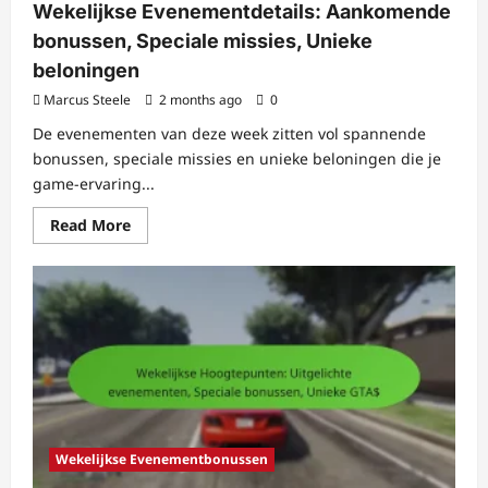
Wekelijkse Evenementdetails: Aankomende
bonussen, Speciale missies, Unieke
beloningen
Marcus Steele
2 months ago
0
De evenementen van deze week zitten vol spannende
bonussen, speciale missies en unieke beloningen die je
game-ervaring...
Read
Read More
more
about
Wekelijkse
Evenementdetails:
Aankomende
bonussen,
Speciale
missies,
Unieke
beloningen
Wekelijkse Evenementbonussen