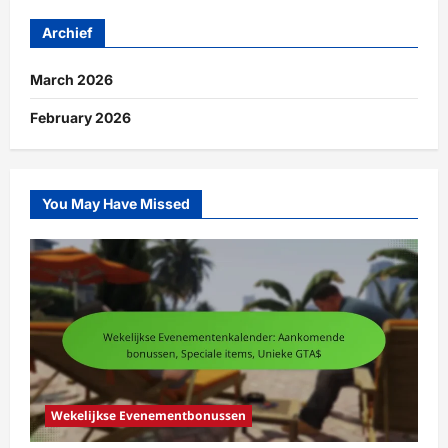
Archief
March 2026
February 2026
You May Have Missed
Wekelijkse Evenementbonussen