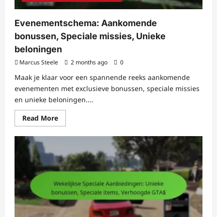
Evenementschema: Aankomende
bonussen, Speciale missies, Unieke
beloningen
Marcus Steele
2 months ago
0
Maak je klaar voor een spannende reeks aankomende
evenementen met exclusieve bonussen, speciale missies
en unieke beloningen....
Read
Read More
more
about
Evenementschema:
Aankomende
bonussen,
Speciale
missies,
Unieke
beloningen