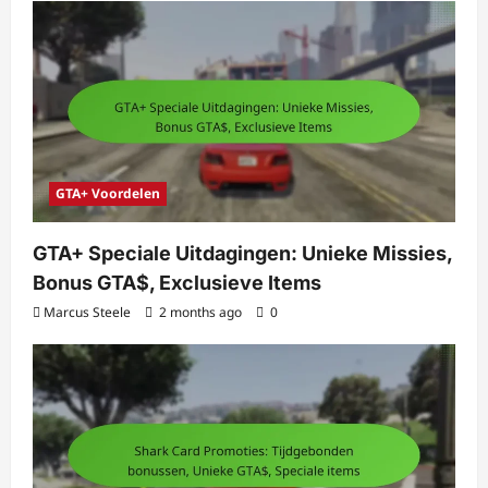
GTA+ Voordelen
GTA+ Speciale Uitdagingen: Unieke Missies,
Bonus GTA$, Exclusieve Items
Marcus Steele
2 months ago
0