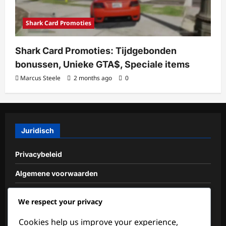
Shark Card Promoties
Shark Card Promoties: Tijdgebonden
bonussen, Unieke GTA$, Speciale items
Marcus Steele
2 months ago
0
Juridisch
Privacybeleid
Algemene voorwaarden
Over ons
We respect your privacy
Cookievoorkeuren
Cookies help us improve your experience,