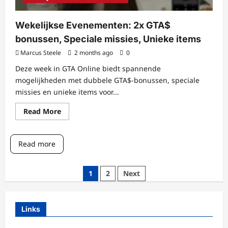
Wekelijkse Evenementen: 2x GTA$
bonussen, Speciale missies, Unieke items
Marcus Steele
2 months ago
0
Deze week in GTA Online biedt spannende
mogelijkheden met dubbele GTA$-bonussen, speciale
missies en unieke items voor...
Read
Read More
more
about
Wekelijkse
Evenementen:
Read more
2x
GTA$
bonussen,
Speciale
Posts
1
2
Next
missies,
Unieke
pagination
items
Links