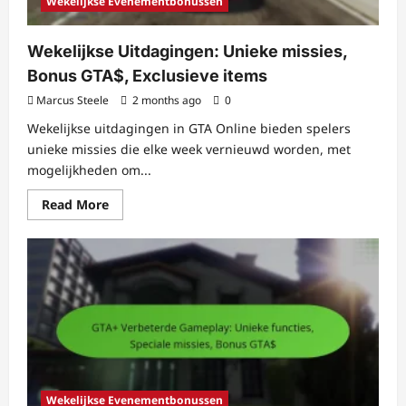
Wekelijkse Evenementbonussen
Wekelijkse Uitdagingen: Unieke missies,
Bonus GTA$, Exclusieve items
Marcus Steele
2 months ago
0
Wekelijkse uitdagingen in GTA Online bieden spelers
unieke missies die elke week vernieuwd worden, met
mogelijkheden om...
Read
Read More
more
about
Wekelijkse
Uitdagingen:
Unieke
missies,
Bonus
GTA$,
Exclusieve
items
Wekelijkse Evenementbonussen