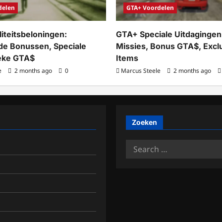
delen
GTA+ Voordelen
iteitsbeloningen:
GTA+ Speciale Uitdagingen
e Bonussen, Speciale
Missies, Bonus GTA$, Excl
ieke GTA$
Items
e
2 months ago
0
Marcus Steele
2 months ago
Zoeken
Search
for: