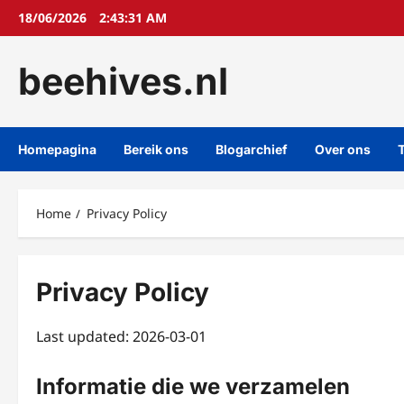
Skip
18/06/2026
2:43:31 AM
to
content
beehives.nl
Homepagina
Bereik ons
Blogarchief
Over ons
T
Home
Privacy Policy
Privacy Policy
Last updated: 2026-03-01
Informatie die we verzamelen