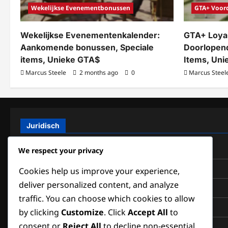
Wekelijkse Evenementbonussen
GTA+ Voor
Wekelijkse Evenementenkalender:
GTA+ Loyal
Aankomende bonussen, Speciale
Doorlopend
items, Unieke GTA$
Items, Un
Marcus Steele
2 months ago
0
Marcus Steel
Juridisch
Privacybeleid
We respect your privacy
Algemene voorwaarden
Cookies help us improve your experience,
deliver personalized content, and analyze
Over ons
traffic. You can choose which cookies to allow
Cookievoorkeuren
by clicking
Customize
. Click
Accept All
to
consent or
Reject All
to decline non-essential
Bereik ons