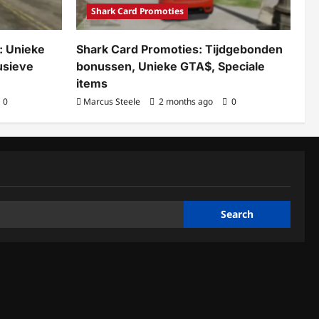
Shark Card Promoties
: Unieke
Shark Card Promoties: Tijdgebonden
usieve
bonussen, Unieke GTA$, Speciale
items
0
Marcus Steele
2 months ago
0