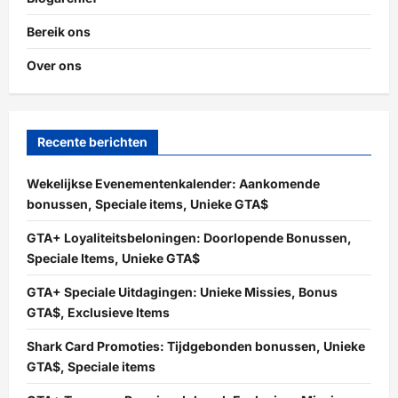
Bereik ons
Over ons
Recente berichten
Wekelijkse Evenementenkalender: Aankomende
bonussen, Speciale items, Unieke GTA$
GTA+ Loyaliteitsbeloningen: Doorlopende Bonussen,
Speciale Items, Unieke GTA$
GTA+ Speciale Uitdagingen: Unieke Missies, Bonus
GTA$, Exclusieve Items
Shark Card Promoties: Tijdgebonden bonussen, Unieke
GTA$, Speciale items