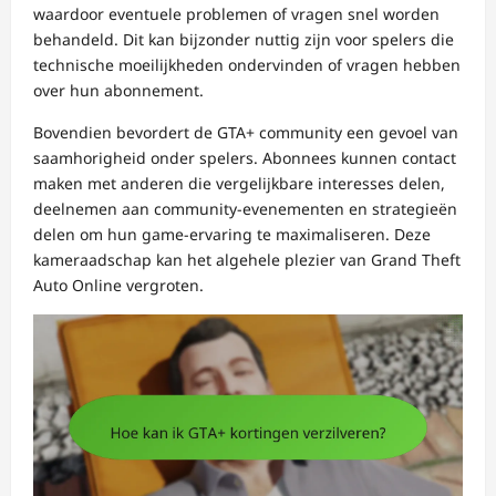
waardoor eventuele problemen of vragen snel worden
behandeld. Dit kan bijzonder nuttig zijn voor spelers die
technische moeilijkheden ondervinden of vragen hebben
over hun abonnement.
Bovendien bevordert de GTA+ community een gevoel van
saamhorigheid onder spelers. Abonnees kunnen contact
maken met anderen die vergelijkbare interesses delen,
deelnemen aan community-evenementen en strategieën
delen om hun game-ervaring te maximaliseren. Deze
kameraadschap kan het algehele plezier van Grand Theft
Auto Online vergroten.