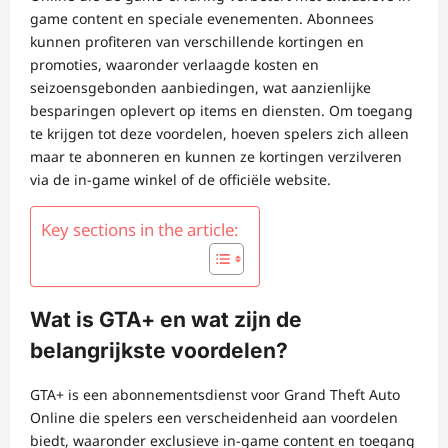
game content en speciale evenementen. Abonnees
kunnen profiteren van verschillende kortingen en
promoties, waaronder verlaagde kosten en
seizoensgebonden aanbiedingen, wat aanzienlijke
besparingen oplevert op items en diensten. Om toegang
te krijgen tot deze voordelen, hoeven spelers zich alleen
maar te abonneren en kunnen ze kortingen verzilveren
via de in-game winkel of de officiële website.
Key sections in the article:
Wat is GTA+ en wat zijn de
belangrijkste voordelen?
GTA+ is een abonnementsdienst voor Grand Theft Auto
Online die spelers een verscheidenheid aan voordelen
biedt, waaronder exclusieve in-game content en toegang