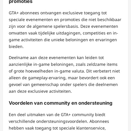
promoties
GTA+ abonnees ontvangen exclusieve toegang tot
speciale evenementen en promoties die niet beschikbaar
zijn voor de algemene spelersbasis. Deze evenementen
omvatten vaak tijdelijke uitdagingen, competities en in-
game activiteiten die unieke beloningen en ervaringen
bieden.
Deelname aan deze evenementen kan leiden tot
aanzienlijke in-game beloningen, zoals zeldzame items
of grote hoeveelheden in-game valuta. Dit verbetert niet
alleen de gameplay-ervaring, maar bevordert ook een
gevoel van gemeenschap onder spelers die deelnemen
aan deze exclusieve activiteiten.
Voordelen van community en ondersteuning
Een deel uitmaken van de GTA+ community biedt
verschillende ondersteuningsvoordelen. Abonnees
hebben vaak toegang tot speciale klantenservice,