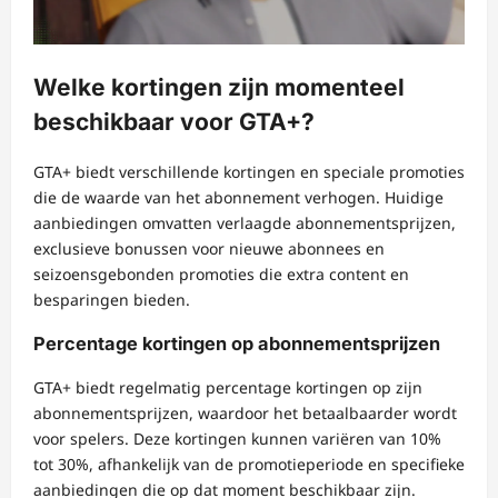
Welke kortingen zijn momenteel
beschikbaar voor GTA+?
GTA+ biedt verschillende kortingen en speciale promoties
die de waarde van het abonnement verhogen. Huidige
aanbiedingen omvatten verlaagde abonnementsprijzen,
exclusieve bonussen voor nieuwe abonnees en
seizoensgebonden promoties die extra content en
besparingen bieden.
Percentage kortingen op abonnementsprijzen
GTA+ biedt regelmatig percentage kortingen op zijn
abonnementsprijzen, waardoor het betaalbaarder wordt
voor spelers. Deze kortingen kunnen variëren van 10%
tot 30%, afhankelijk van de promotieperiode en specifieke
aanbiedingen die op dat moment beschikbaar zijn.