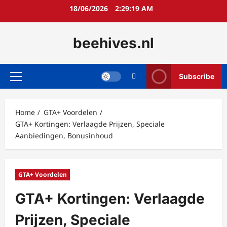
Skip
18/06/2026
2:29:20 AM
to
content
beehives.nl
Subscribe
Primary
Menu
Home
GTA+ Voordelen
GTA+ Kortingen: Verlaagde Prijzen, Speciale
Aanbiedingen, Bonusinhoud
GTA+ Voordelen
GTA+ Kortingen: Verlaagde
Prijzen, Speciale