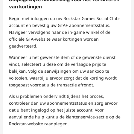
van kortingen
Begin met inloggen op uw Rockstar Games Social Club-
account en bevestig uw GTA+ abonnementsstatus.
Navigeer vervolgens naar de in-game winkel of de
officiële GTA-website waar kortingen worden
geadverteerd.
Wanneer u het gewenste item of de gewenste dienst
vindt, selecteert u deze om de verlaagde prijs te
bekijken. Volg de aanwijzingen om uw aankoop te
voltooien, waarbij u ervoor zorgt dat de korting wordt
toegepast voordat u de transactie afrondt.
Als u problemen ondervindt tijdens het proces,
controleer dan uw abonnementsstatus en zorg ervoor
dat u bent ingelogd op het juiste account. Voor
aanvullende hulp kunt u de klantenservice-sectie op de
Rockstar-website raadplegen.