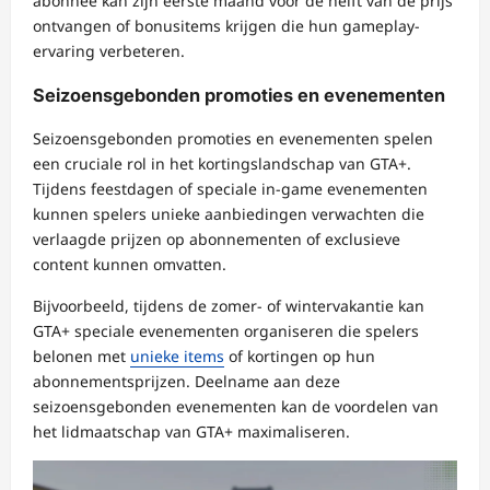
abonnee kan zijn eerste maand voor de helft van de prijs
ontvangen of bonusitems krijgen die hun gameplay-
ervaring verbeteren.
Seizoensgebonden promoties en evenementen
Seizoensgebonden promoties en evenementen spelen
een cruciale rol in het kortingslandschap van GTA+.
Tijdens feestdagen of speciale in-game evenementen
kunnen spelers unieke aanbiedingen verwachten die
verlaagde prijzen op abonnementen of exclusieve
content kunnen omvatten.
Bijvoorbeeld, tijdens de zomer- of wintervakantie kan
GTA+ speciale evenementen organiseren die spelers
belonen met
unieke items
of kortingen op hun
abonnementsprijzen. Deelname aan deze
seizoensgebonden evenementen kan de voordelen van
het lidmaatschap van GTA+ maximaliseren.