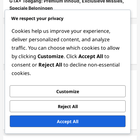
GTA+ Toegang: Premium Inhoud, Exclusieve Missies,
Speciale Beloningen
We respect your privacy
Cookies help us improve your experience,
Zoeken
deliver personalized content, and analyze
traffic. You can choose which cookies to allow
Search
by clicking
Customize
. Click
Accept All
to
for:
consent or
Reject All
to decline non-essential
cookies.
Categorieën
Customize
GTA+ Voordelen
Reject All
Shark Card Promoties
Wekelijkse Evenementbonussen
Accept All