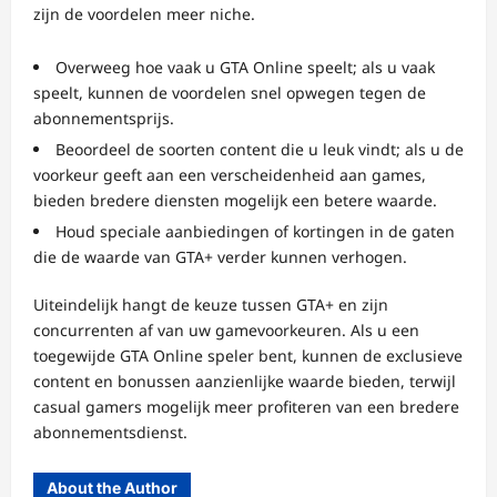
zijn de voordelen meer niche.
Overweeg hoe vaak u GTA Online speelt; als u vaak
speelt, kunnen de voordelen snel opwegen tegen de
abonnementsprijs.
Beoordeel de soorten content die u leuk vindt; als u de
voorkeur geeft aan een verscheidenheid aan games,
bieden bredere diensten mogelijk een betere waarde.
Houd speciale aanbiedingen of kortingen in de gaten
die de waarde van GTA+ verder kunnen verhogen.
Uiteindelijk hangt de keuze tussen GTA+ en zijn
concurrenten af van uw gamevoorkeuren. Als u een
toegewijde GTA Online speler bent, kunnen de exclusieve
content en bonussen aanzienlijke waarde bieden, terwijl
casual gamers mogelijk meer profiteren van een bredere
abonnementsdienst.
About the Author