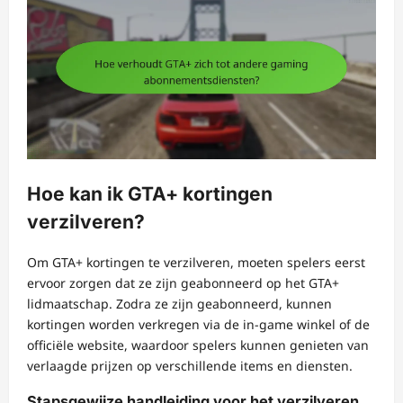
Hoe kan ik GTA+ kortingen
verzilveren?
Om GTA+ kortingen te verzilveren, moeten spelers eerst
ervoor zorgen dat ze zijn geabonneerd op het GTA+
lidmaatschap. Zodra ze zijn geabonneerd, kunnen
kortingen worden verkregen via de in-game winkel of de
officiële website, waardoor spelers kunnen genieten van
verlaagde prijzen op verschillende items en diensten.
Stapsgewijze handleiding voor het verzilveren