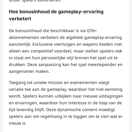
Hoe bonusinhoud de gameplay-ervaring
verbetert
De bonusinhoud die beschikbaar is via GTA+
abonnementen verbetert de algehele gameplay-ervaring
aanzienlijk. Exclusieve voertuigen en wapens bieden niet
alleen een competitief voordeel, maar stellen spelers ook
in staat om hun persoonlijke stijl binnen het spel uit te
drukken. Deze aanpassing kan het spel meeslepender en
aangenamer maken.
Toegang tot unieke missies en evenementen voegt
variatie toe aan de gameplay, waardoor het niet eentonig
wordt. Spelers kunnen uitkijken naar nieuwe uitdagingen
en ervaringen, waardoor hun interesse in de loop van de
tijd levendig blijft. Deze dynamische content moedigt
spelers aan om regelmatig in te loggen om te zien wat er
nieuw is.