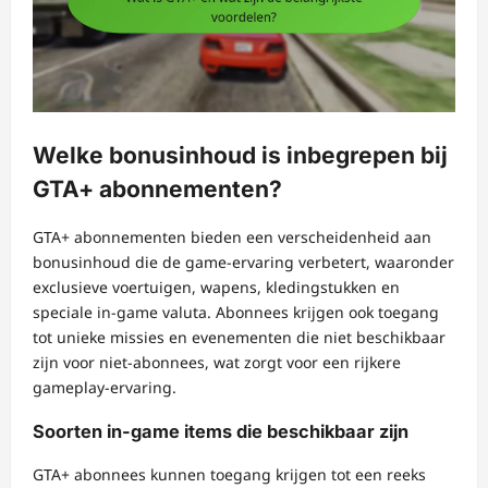
Welke bonusinhoud is inbegrepen bij
GTA+ abonnementen?
GTA+ abonnementen bieden een verscheidenheid aan
bonusinhoud die de game-ervaring verbetert, waaronder
exclusieve voertuigen, wapens, kledingstukken en
speciale in-game valuta. Abonnees krijgen ook toegang
tot unieke missies en evenementen die niet beschikbaar
zijn voor niet-abonnees, wat zorgt voor een rijkere
gameplay-ervaring.
Soorten in-game items die beschikbaar zijn
GTA+ abonnees kunnen toegang krijgen tot een reeks