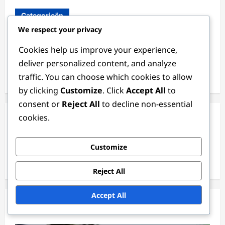
Categorieën
We respect your privacy
GTA+ Voordelen
Cookies help us improve your experience,
Shark Card Promoties
deliver personalized content, and analyze
traffic. You can choose which cookies to allow
Wekelijkse Evenementbonussen
by clicking
Customize
. Click
Accept All
to
consent or
Reject All
to decline non-essential
cookies.
Archief
March 2026
Customize
February 2026
Reject All
Accept All
You May Have Missed