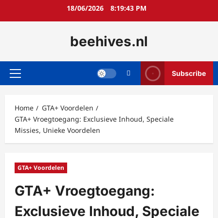
Skip
18/06/2026
8:19:44 PM
to
content
beehives.nl
Subscribe
Primary
Menu
Home
GTA+ Voordelen
GTA+ Vroegtoegang: Exclusieve Inhoud, Speciale
Missies, Unieke Voordelen
GTA+ Voordelen
GTA+ Vroegtoegang:
Exclusieve Inhoud, Speciale