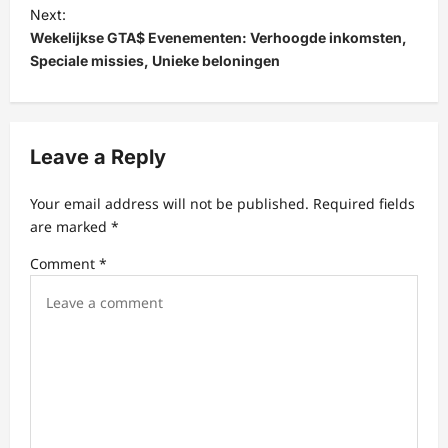
t
Next:
Wekelijkse GTA$ Evenementen: Verhoogde inkomsten,
n
Speciale missies, Unieke beloningen
a
v
i
Leave a Reply
g
a
Your email address will not be published.
Required fields
t
are marked
*
i
Comment
*
o
n