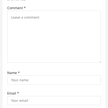
i
Comment
*
o
n
Name
*
Email
*