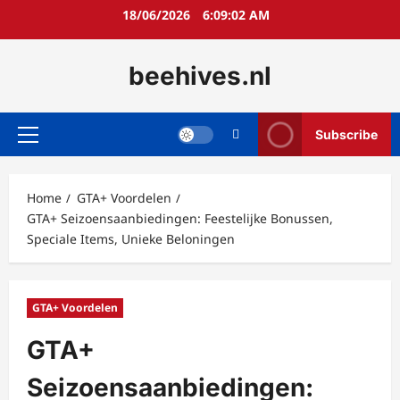
Skip
18/06/2026
6:09:03 AM
to
content
beehives.nl
Subscribe
Primary
Menu
Home
GTA+ Voordelen
GTA+ Seizoensaanbiedingen: Feestelijke Bonussen,
Speciale Items, Unieke Beloningen
GTA+ Voordelen
GTA+
Seizoensaanbiedingen: