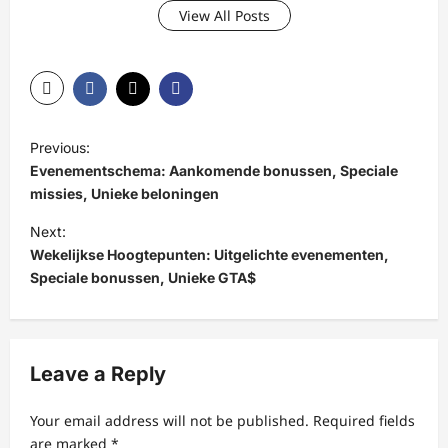
View All Posts
P
Previous:
o
Evenementschema: Aankomende bonussen, Speciale
s
missies, Unieke beloningen
t
Next:
Wekelijkse Hoogtepunten: Uitgelichte evenementen,
n
Speciale bonussen, Unieke GTA$
a
v
i
Leave a Reply
g
a
Your email address will not be published.
Required fields
t
are marked
*