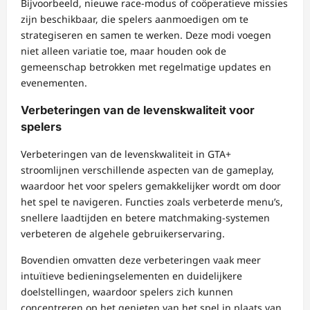
Bijvoorbeeld, nieuwe race-modus of coöperatieve missies
zijn beschikbaar, die spelers aanmoedigen om te
strategiseren en samen te werken. Deze modi voegen
niet alleen variatie toe, maar houden ook de
gemeenschap betrokken met regelmatige updates en
evenementen.
Verbeteringen van de levenskwaliteit voor
spelers
Verbeteringen van de levenskwaliteit in GTA+
stroomlijnen verschillende aspecten van de gameplay,
waardoor het voor spelers gemakkelijker wordt om door
het spel te navigeren. Functies zoals verbeterde menu’s,
snellere laadtijden en betere matchmaking-systemen
verbeteren de algehele gebruikerservaring.
Bovendien omvatten deze verbeteringen vaak meer
intuïtieve bedieningselementen en duidelijkere
doelstellingen, waardoor spelers zich kunnen
concentreren op het genieten van het spel in plaats van