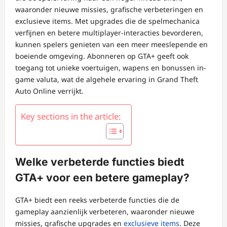
waaronder nieuwe missies, grafische verbeteringen en
exclusieve items. Met upgrades die de spelmechanica
verfijnen en betere multiplayer-interacties bevorderen,
kunnen spelers genieten van een meer meeslepende en
boeiende omgeving. Abonneren op GTA+ geeft ook
toegang tot unieke voertuigen, wapens en bonussen in-
game valuta, wat de algehele ervaring in Grand Theft
Auto Online verrijkt.
Key sections in the article:
Welke verbeterde functies biedt
GTA+ voor een betere gameplay?
GTA+ biedt een reeks verbeterde functies die de
gameplay aanzienlijk verbeteren, waaronder nieuwe
missies, grafische upgrades en
exclusieve items
. Deze