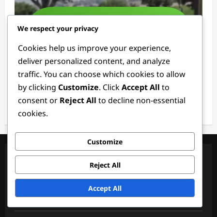
We respect your privacy
Cookies help us improve your experience,
Shark Card Promoties
deliver personalized content, and analyze
traffic. You can choose which cookies to allow
Shark Card Promoties: Tijdgebonden
by clicking
Customize
. Click
Accept All
to
bonussen, Unieke GTA$, Speciale items
consent or
Reject All
to decline non-essential
Marcus Steele
2 months ago
0
cookies.
Customize
Juridisch
Reject All
Privacybeleid
Accept All
Algemene voorwaarden