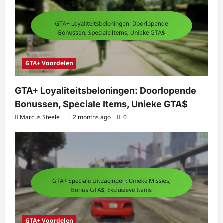
GTA+ Voordelen
GTA+ Loyaliteitsbeloningen: Doorlopende
Bonussen, Speciale Items, Unieke GTA$
Marcus Steele
2 months ago
0
GTA+ Voordelen