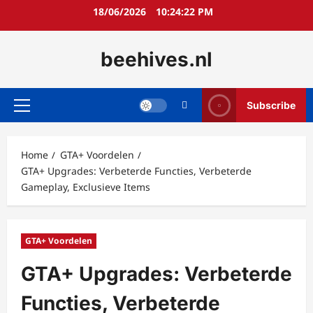
Skip
18/06/2026
10:24:23 PM
to
content
beehives.nl
Subscribe
Primary
Menu
Home
GTA+ Voordelen
GTA+ Upgrades: Verbeterde Functies, Verbeterde
Gameplay, Exclusieve Items
GTA+ Voordelen
GTA+ Upgrades: Verbeterde
Functies, Verbeterde