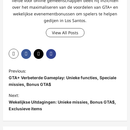
liefde voor online gemeenschappen deelt hij inzichten
over het maximaliseren van de voordelen van GTA+ en
wekelijkse evenementbonussen om spelers te helpen
gedijen in Los Santos.
View All Posts
P
Previous:
o
GTA+ Verbeterde Gameplay: Unieke functies, Speciale
s
missies, Bonus GTA$
t
Next:
Wekelijkse Uitdagingen: Unieke missies, Bonus GTA$,
n
Exclusieve items
a
v