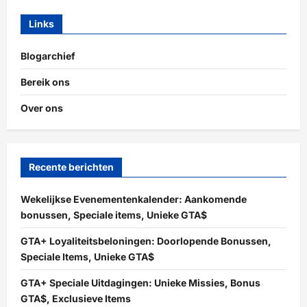
Links
Blogarchief
Bereik ons
Over ons
Recente berichten
Wekelijkse Evenementenkalender: Aankomende
bonussen, Speciale items, Unieke GTA$
GTA+ Loyaliteitsbeloningen: Doorlopende Bonussen,
Speciale Items, Unieke GTA$
GTA+ Speciale Uitdagingen: Unieke Missies, Bonus
GTA$, Exclusieve Items