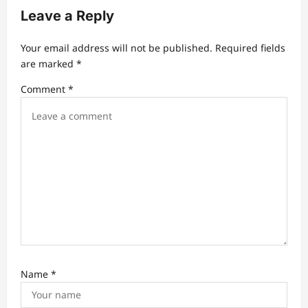
i
Leave a Reply
g
a
Your email address will not be published.
Required fields
t
are marked
*
i
Comment
*
o
n
Name
*