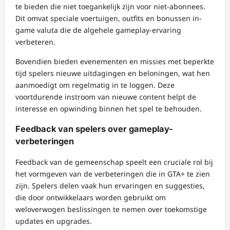
te bieden die niet toegankelijk zijn voor niet-abonnees.
Dit omvat speciale voertuigen, outfits en bonussen in-
game valuta die de algehele gameplay-ervaring
verbeteren.
Bovendien bieden evenementen en missies met beperkte
tijd spelers nieuwe uitdagingen en beloningen, wat hen
aanmoedigt om regelmatig in te loggen. Deze
voortdurende instroom van nieuwe content helpt de
interesse en opwinding binnen het spel te behouden.
Feedback van spelers over gameplay-
verbeteringen
Feedback van de gemeenschap speelt een cruciale rol bij
het vormgeven van de verbeteringen die in GTA+ te zien
zijn. Spelers delen vaak hun ervaringen en suggesties,
die door ontwikkelaars worden gebruikt om
weloverwogen beslissingen te nemen over toekomstige
updates en upgrades.