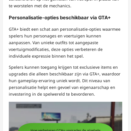
te worstelen met de mechanics.
Personalisatie-opties beschikbaar via GTA+
GTA+ biedt een schat aan personalisatie-opties waarmee
spelers hun personages en voertuigen kunnen
aanpassen. Van unieke outfits tot aangepaste
voertuigmodificaties, deze opties verbeteren de
individuele expressie binnen het spel.
Spelers kunnen toegang krijgen tot exclusieve items en
upgrades die alleen beschikbaar zijn via GTA+, waardoor
hun gameplay-ervaring uniek wordt. Dit niveau van
personalisatie helpt een gevoel van eigenaarschap en
investering in de spelwereld te bevorderen.