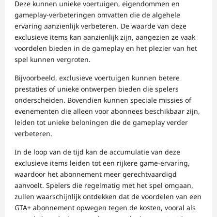
Deze kunnen unieke voertuigen, eigendommen en
gameplay-verbeteringen omvatten die de algehele
ervaring aanzienlijk verbeteren. De waarde van deze
exclusieve items kan aanzienlijk zijn, aangezien ze vaak
voordelen bieden in de gameplay en het plezier van het
spel kunnen vergroten.
Bijvoorbeeld, exclusieve voertuigen kunnen betere
prestaties of unieke ontwerpen bieden die spelers
onderscheiden. Bovendien kunnen speciale missies of
evenementen die alleen voor abonnees beschikbaar zijn,
leiden tot unieke beloningen die de gameplay verder
verbeteren.
In de loop van de tijd kan de accumulatie van deze
exclusieve items leiden tot een rijkere game-ervaring,
waardoor het abonnement meer gerechtvaardigd
aanvoelt. Spelers die regelmatig met het spel omgaan,
zullen waarschijnlijk ontdekken dat de voordelen van een
GTA+ abonnement opwegen tegen de kosten, vooral als