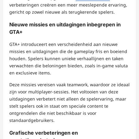
verbeteringen creëren een meer meeslepende ervaring,
gericht op zowel nieuwe als terugkerende spelers.
Nieuwe missies en uitdagingen inbegrepen in
GTA+
GTA+ introduceert een verscheidenheid aan nieuwe
missies en uitdagingen die de gameplay fris en boeiend
houden. Spelers kunnen unieke verhaallijnen en taken
verwachten die beloningen bieden, zoals in-game valuta
en exclusieve items.
Deze missies vereisen vaak teamwork, waardoor ze ideaal
zijn voor multiplayer-sessies. Het voltooien van deze
uitdagingen verbetert niet alleen de spelervaring, maar
stelt spelers ook in staat om speciale content te
ontgrendelen die niet beschikbaar is voor
standaardgebruikers.
Grafische verbeteringen en