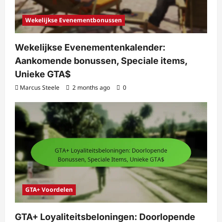
Wekelijkse Evenementbonussen
Wekelijkse Evenementenkalender:
Aankomende bonussen, Speciale items,
Unieke GTA$
Marcus Steele
2 months ago
0
GTA+ Voordelen
GTA+ Loyaliteitsbeloningen: Doorlopende