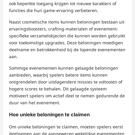
ook beperkte toegang krijgen tot nieuwe karakters of
functies die hun game-ervaring verbeteren.
Naast cosmetische items kunnen beloningen bestaan uit
ervaringsboosters, crafting-materialen of evenement-
specifieke verzamelobjecten die kunnen worden gebruikt
voor toekomstige upgrades. Deze beloningen moedigen
deelname en betrokkenheid bij de lopende evenementen
aan.
Sommige evenementen kunnen gelaagde beloningen
aanbieden, waarbij spelers betere items kunnen
ontgrendelen door uitdagendere missies te voltooien of
hogere scores te behalen. Dit gelaagde systeem
motiveert spelers om actief deel te nemen gedurende de
duur van het evenement.
Hoe unieke beloningen te claimen
Om unieke beloningen te claimen, moeten spelers eerst
deelnemen aan de aangewezen wekelijkse evenementen