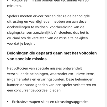
Voltooi een missie binnen een tijdslimiet van 30
minuten.
Spelers moeten ervoor zorgen dat ze de benodigde
uitrusting en vaardigheden hebben om aan deze
doelstellingen te voldoen. Voorbereiding kan de
slagingskansen aanzienlijk beïnvloeden, dus het is
cruciaal om de vereisten van de missie te bekijken
voordat je begint.
Beloningen die gepaard gaan met het voltooien
van speciale missies
Het voltooien van speciale missies ontgrendelt
verschillende beloningen, waaronder exclusieve items,
in-game valuta en ervaringspunten. Deze beloningen
kunnen de vaardigheden van een speler verbeteren en
een concurrentievoordeel bieden.
Exclusieve wapen skins en uitrustingsupgrades.