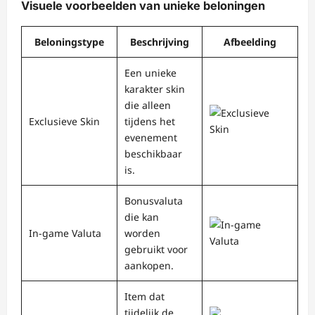
Visuele voorbeelden van unieke beloningen
Beloningstype
Beschrijving
Afbeelding
Een unieke
karakter skin
die alleen
Exclusieve Skin
tijdens het
evenement
beschikbaar
is.
Bonusvaluta
die kan
In-game Valuta
worden
gebruikt voor
aankopen.
Item dat
tijdelijk de