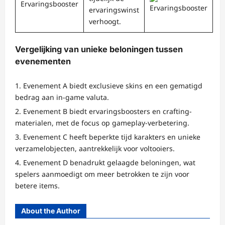
Ervaringsbooster
ervaringswinst
verhoogt.
Vergelijking van unieke beloningen tussen
evenementen
Evenement A biedt exclusieve skins en een gematigd
bedrag aan in-game valuta.
Evenement B biedt ervaringsboosters en crafting-
materialen, met de focus op gameplay-verbetering.
Evenement C heeft beperkte tijd karakters en unieke
verzamelobjecten, aantrekkelijk voor voltooiers.
Evenement D benadrukt gelaagde beloningen, wat
spelers aanmoedigt om meer betrokken te zijn voor
betere items.
About the Author