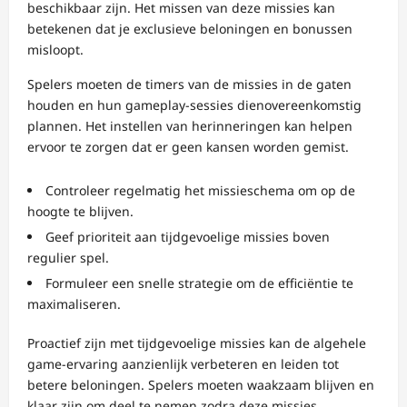
beschikbaar zijn. Het missen van deze missies kan
betekenen dat je exclusieve beloningen en bonussen
misloopt.
Spelers moeten de timers van de missies in de gaten
houden en hun gameplay-sessies dienovereenkomstig
plannen. Het instellen van herinneringen kan helpen
ervoor te zorgen dat er geen kansen worden gemist.
Controleer regelmatig het missieschema om op de
hoogte te blijven.
Geef prioriteit aan tijdgevoelige missies boven
regulier spel.
Formuleer een snelle strategie om de efficiëntie te
maximaliseren.
Proactief zijn met tijdgevoelige missies kan de algehele
game-ervaring aanzienlijk verbeteren en leiden tot
betere beloningen. Spelers moeten waakzaam blijven en
klaar zijn om deel te nemen zodra deze missies