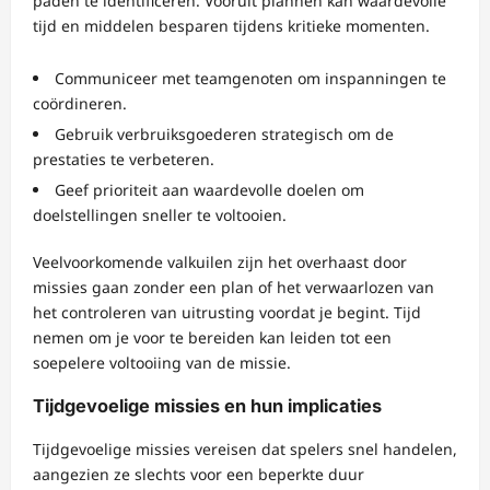
paden te identificeren. Vooruit plannen kan waardevolle
tijd en middelen besparen tijdens kritieke momenten.
Communiceer met teamgenoten om inspanningen te
coördineren.
Gebruik verbruiksgoederen strategisch om de
prestaties te verbeteren.
Geef prioriteit aan waardevolle doelen om
doelstellingen sneller te voltooien.
Veelvoorkomende valkuilen zijn het overhaast door
missies gaan zonder een plan of het verwaarlozen van
het controleren van uitrusting voordat je begint. Tijd
nemen om je voor te bereiden kan leiden tot een
soepelere voltooiing van de missie.
Tijdgevoelige missies en hun implicaties
Tijdgevoelige missies vereisen dat spelers snel handelen,
aangezien ze slechts voor een beperkte duur