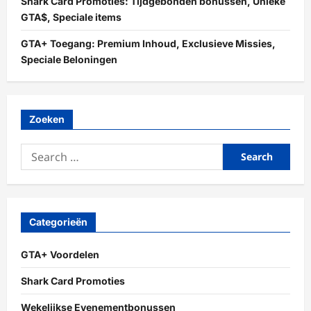
Shark Card Promoties: Tijdgebonden bonussen, Unieke
GTA$, Speciale items
GTA+ Toegang: Premium Inhoud, Exclusieve Missies,
Speciale Beloningen
Zoeken
Search
for:
Categorieën
GTA+ Voordelen
Shark Card Promoties
Wekelijkse Evenementbonussen