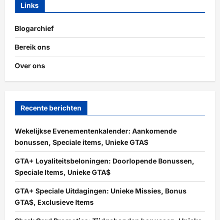
Links
Blogarchief
Bereik ons
Over ons
Recente berichten
Wekelijkse Evenementenkalender: Aankomende
bonussen, Speciale items, Unieke GTA$
GTA+ Loyaliteitsbeloningen: Doorlopende Bonussen,
Speciale Items, Unieke GTA$
GTA+ Speciale Uitdagingen: Unieke Missies, Bonus
GTA$, Exclusieve Items