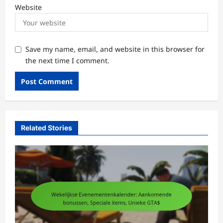
Website
Save my name, email, and website in this browser for
the next time I comment.
Related Stories