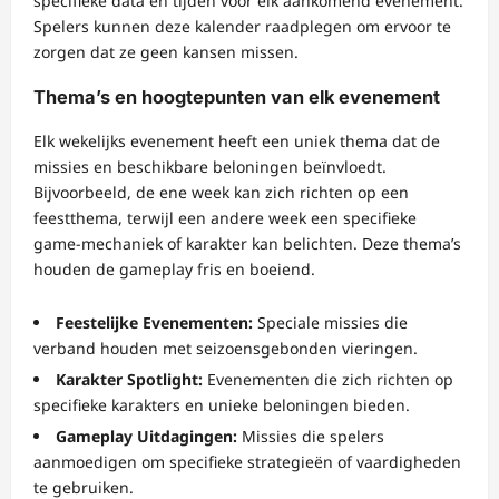
specifieke data en tijden voor elk aankomend evenement.
Spelers kunnen deze kalender raadplegen om ervoor te
zorgen dat ze geen kansen missen.
Thema’s en hoogtepunten van elk evenement
Elk wekelijks evenement heeft een uniek thema dat de
missies en beschikbare beloningen beïnvloedt.
Bijvoorbeeld, de ene week kan zich richten op een
feestthema, terwijl een andere week een specifieke
game-mechaniek of karakter kan belichten. Deze thema’s
houden de gameplay fris en boeiend.
Feestelijke Evenementen:
Speciale missies die
verband houden met seizoensgebonden vieringen.
Karakter Spotlight:
Evenementen die zich richten op
specifieke karakters en unieke beloningen bieden.
Gameplay Uitdagingen:
Missies die spelers
aanmoedigen om specifieke strategieën of vaardigheden
te gebruiken.