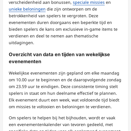
verscheidenheid aan bonussen,
speciale missies
en
unieke beloningen
die zijn ontworpen om de
betrokkenheid van spelers te vergroten. Deze
evenementen duren doorgaans een beperkte tijd en
bieden spelers de kans om exclusieve in-game items te
verdienen en deel te nemen aan thematische
uitdagingen.
Overzicht van data en tijden van wekelijkse
evenementen
Wekelijkse evenementen zijn gepland om elke maandag
om 10.00 uur te beginnen en de daaropvolgende zondag
om 23.59 uur te eindigen. Deze consistente timing stelt
spelers in staat om hun deelname effectief te plannen.
Elk evenement duurt een week, wat voldoende tijd biedt
om missies te voltooien en beloningen te verdienen.
Om spelers te helpen bij het bijhouden, wordt er vaak
een evenementenkalender van tevoren gedeeld, met