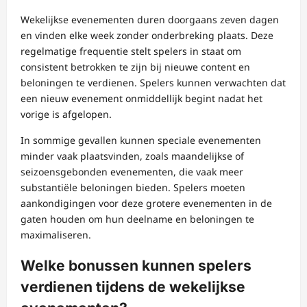
Wekelijkse evenementen duren doorgaans zeven dagen
en vinden elke week zonder onderbreking plaats. Deze
regelmatige frequentie stelt spelers in staat om
consistent betrokken te zijn bij nieuwe content en
beloningen te verdienen. Spelers kunnen verwachten dat
een nieuw evenement onmiddellijk begint nadat het
vorige is afgelopen.
In sommige gevallen kunnen speciale evenementen
minder vaak plaatsvinden, zoals maandelijkse of
seizoensgebonden evenementen, die vaak meer
substantiële beloningen bieden. Spelers moeten
aankondigingen voor deze grotere evenementen in de
gaten houden om hun deelname en beloningen te
maximaliseren.
Welke bonussen kunnen spelers
verdienen tijdens de wekelijkse