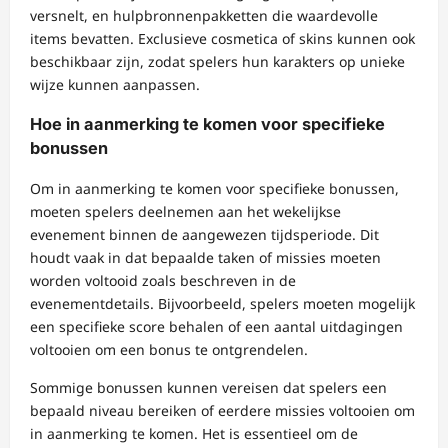
versnelt, en hulpbronnenpakketten die waardevolle
items bevatten. Exclusieve cosmetica of skins kunnen ook
beschikbaar zijn, zodat spelers hun karakters op unieke
wijze kunnen aanpassen.
Hoe in aanmerking te komen voor specifieke
bonussen
Om in aanmerking te komen voor specifieke bonussen,
moeten spelers deelnemen aan het wekelijkse
evenement binnen de aangewezen tijdsperiode. Dit
houdt vaak in dat bepaalde taken of missies moeten
worden voltooid zoals beschreven in de
evenementdetails. Bijvoorbeeld, spelers moeten mogelijk
een specifieke score behalen of een aantal uitdagingen
voltooien om een bonus te ontgrendelen.
Sommige bonussen kunnen vereisen dat spelers een
bepaald niveau bereiken of eerdere missies voltooien om
in aanmerking te komen. Het is essentieel om de