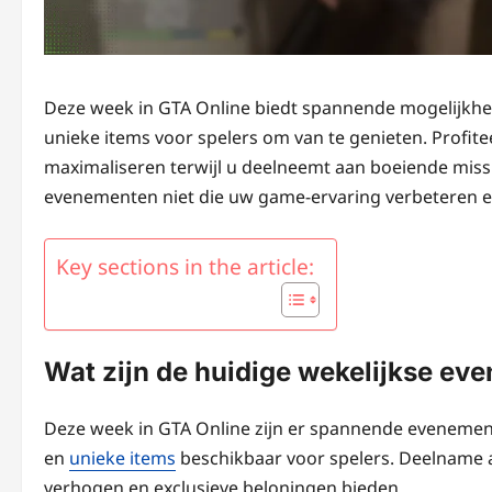
Deze week in GTA Online biedt spannende mogelijkhe
unieke items voor spelers om van te genieten. Profi
maximaliseren terwijl u deelneemt aan boeiende miss
evenementen niet die uw game-ervaring verbeteren e
Key sections in the article:
Wat zijn de huidige wekelijkse ev
Deze week in GTA Online zijn er spannende eveneme
en
unieke items
beschikbaar voor spelers. Deelname a
verhogen en exclusieve beloningen bieden.