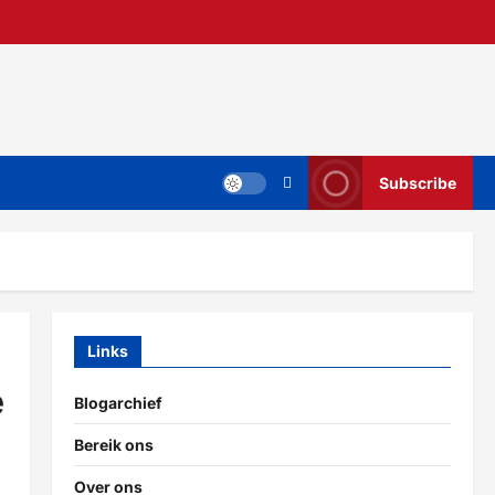
Subscribe
Links
e
Blogarchief
Bereik ons
Over ons