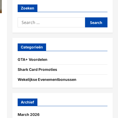
Zoeken
Search
for:
Categorieën
GTA+ Voordelen
Shark Card Promoties
Wekelijkse Evenementbonussen
Archief
March 2026