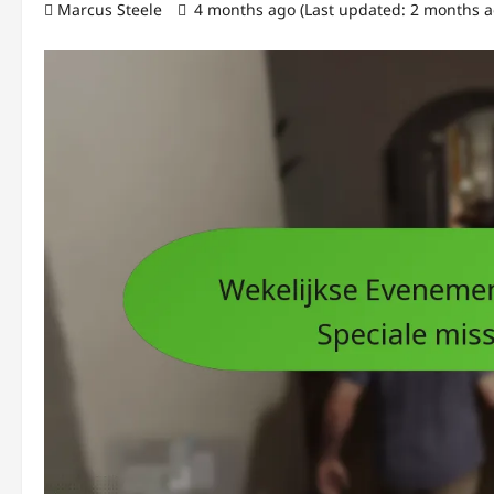
Marcus Steele
4 months ago (Last updated: 2 months 