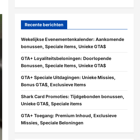
Recente berichten
Wekelijkse Evenementenkalender: Aankomende
bonussen, Speciale items, Unieke GTA$
GTA+ Loyaliteitsbeloningen: Doorlopende
Bonussen, Speciale Items, Unieke GTA$
GTA+ Speciale Uitdagingen: Unieke Missies,
Bonus GTA$, Exclusieve Items
Shark Card Promoties: Tijdgebonden bonussen,
Unieke GTA$, Speciale items
GTA+ Toegang: Premium Inhoud, Exclusieve
Missies, Speciale Beloningen