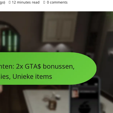
ago)
12 minutes read
0 comments