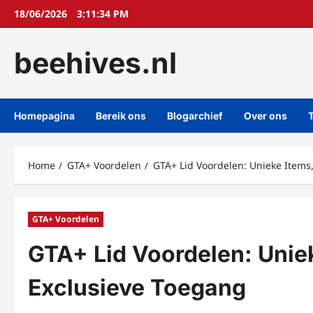
Skip
18/06/2026
3:11:35 PM
to
content
beehives.nl
Homepagina
Bereik ons
Blogarchief
Over ons
T
Home
GTA+ Voordelen
GTA+ Lid Voordelen: Unieke Items
GTA+ Voordelen
GTA+ Lid Voordelen: Unie
Exclusieve Toegang