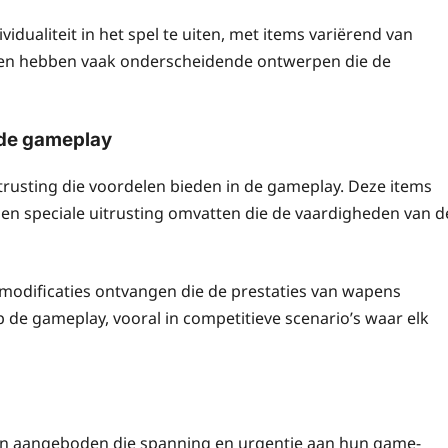
idualiteit in het spel te uiten, met items variërend van
ukken hebben vaak onderscheidende ontwerpen die de
rde gameplay
trusting die voordelen bieden in de gameplay. Deze items
n speciale uitrusting omvatten die de vaardigheden van d
 modificaties ontvangen die de prestaties van wapens
 de gameplay, vooral in competitieve scenario’s waar elk
en aangeboden die spanning en urgentie aan hun game-