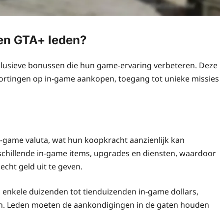
en GTA+ leden?
clusieve bonussen die hun game-ervaring verbeteren. Deze
ortingen op in-game aankopen, toegang tot unieke missies
game valuta, wat hun koopkracht aanzienlijk kan
schillende in-game items, upgrades en diensten, waardoor
cht geld uit te geven.
 enkele duizenden tot tienduizenden in-game dollars,
en. Leden moeten de aankondigingen in de gaten houden