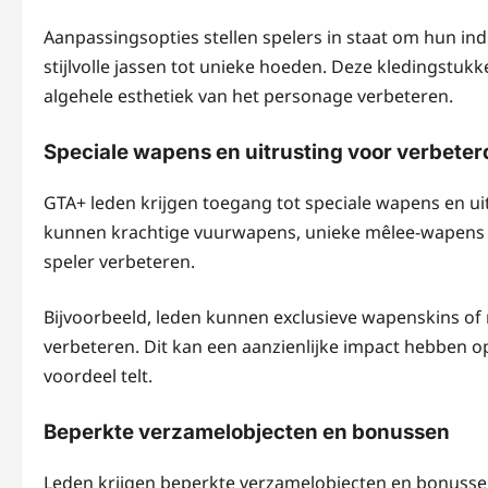
Aanpassingsopties stellen spelers in staat om hun indiv
stijlvolle jassen tot unieke hoeden. Deze kledingst
algehele esthetiek van het personage verbeteren.
Speciale wapens en uitrusting voor verbete
GTA+ leden krijgen toegang tot speciale wapens en ui
kunnen krachtige vuurwapens, unieke mêlee-wapens e
speler verbeteren.
Bijvoorbeeld, leden kunnen exclusieve wapenskins of
verbeteren. Dit kan een aanzienlijke impact hebben op
voordeel telt.
Beperkte verzamelobjecten en bonussen
Leden krijgen beperkte verzamelobjecten en bonuss