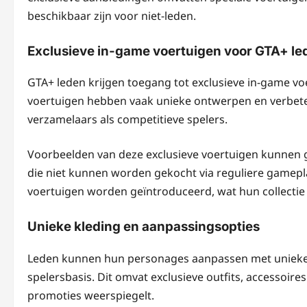
beschikbaar zijn voor niet-leden.
Exclusieve in-game voertuigen voor GTA+ le
GTA+ leden krijgen toegang tot exclusieve in-game vo
voertuigen hebben vaak unieke ontwerpen en verbeter
verzamelaars als competitieve spelers.
Voorbeelden van deze exclusieve voertuigen kunnen 
die niet kunnen worden gekocht via reguliere gamepl
voertuigen worden geïntroduceerd, wat hun collectie
Unieke kleding en aanpassingsopties
Leden kunnen hun personages aanpassen met unieke k
spelersbasis. Dit omvat exclusieve outfits, accessoir
promoties weerspiegelt.