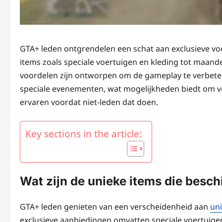
GTA+ leden ontgrendelen een schat aan exclusieve vo
items zoals speciale voertuigen en kleding tot maand
voordelen zijn ontworpen om de gameplay te verbete
speciale evenementen, wat mogelijkheden biedt om v
ervaren voordat niet-leden dat doen.
Key sections in the article:
Wat zijn de unieke items die besch
GTA+ leden genieten van een verscheidenheid aan
un
exclusieve aanbiedingen omvatten speciale voertuigen