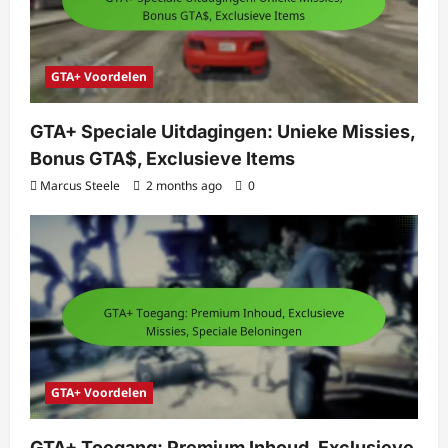
GTA+ Voordelen
GTA+ Speciale Uitdagingen: Unieke Missies,
Bonus GTA$, Exclusieve Items
Marcus Steele
2 months ago
0
GTA+ Voordelen
GTA+ Toegang: Premium Inhoud, Exclusieve