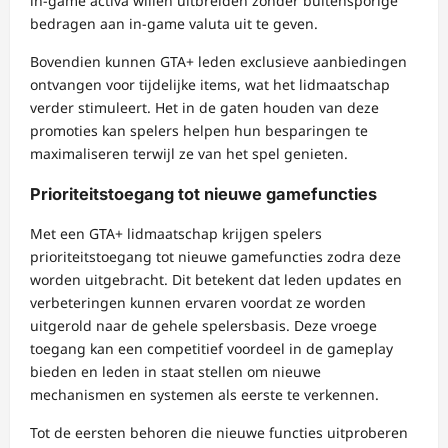
in-game activa willen uitbreiden zonder buitensporige
bedragen aan in-game valuta uit te geven.
Bovendien kunnen GTA+ leden exclusieve aanbiedingen
ontvangen voor tijdelijke items, wat het lidmaatschap
verder stimuleert. Het in de gaten houden van deze
promoties kan spelers helpen hun besparingen te
maximaliseren terwijl ze van het spel genieten.
Prioriteitstoegang tot nieuwe gamefuncties
Met een GTA+ lidmaatschap krijgen spelers
prioriteitstoegang tot nieuwe gamefuncties zodra deze
worden uitgebracht. Dit betekent dat leden updates en
verbeteringen kunnen ervaren voordat ze worden
uitgerold naar de gehele spelersbasis. Deze vroege
toegang kan een competitief voordeel in de gameplay
bieden en leden in staat stellen om nieuwe
mechanismen en systemen als eerste te verkennen.
Tot de eersten behoren die nieuwe functies uitproberen