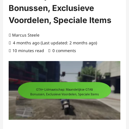
Bonussen, Exclusieve
Voordelen, Speciale Items
Marcus Steele
4 months ago (Last updated: 2 months ago)
10 minutes read
0 comments