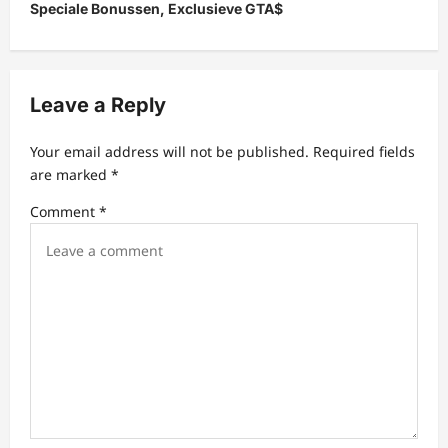
Speciale Bonussen, Exclusieve GTA$
a
v
i
Leave a Reply
g
a
Your email address will not be published.
Required fields
t
are marked
*
i
Comment
*
o
n