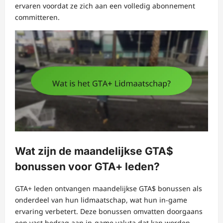
ervaren voordat ze zich aan een volledig abonnement
committeren.
Wat zijn de maandelijkse GTA$
bonussen voor GTA+ leden?
GTA+ leden ontvangen maandelijkse GTA$ bonussen als
onderdeel van hun lidmaatschap, wat hun in-game
ervaring verbetert. Deze bonussen omvatten doorgaans
een vast bedrag aan in-game valuta dat kan worden