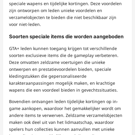
speciale wapens en tijdelijke kortingen. Deze voordelen
zijn ontworpen om leden unieke voordelen en
verzamelobjecten te bieden die niet beschikbaar zijn
voor niet-leden.
Soorten speciale items die worden aangeboden
GTA+ leden kunnen toegang krijgen tot verschillende
soorten exclusieve items die de gameplay verbeteren.
Deze omvatten zeldzame voertuigen die unieke
ontwerpen en prestatievoordelen bieden, speciale
kledingstukken die gepersonaliseerde
karakteraanpassingen mogelijk maken, en krachtige
wapens die een voordeel bieden in gevechtssituaties.
Bovendien ontvangen leden tijdelijke kortingen op in-
game aankopen, waardoor het gemakkelijker wordt om
andere items te verwerven. Zeldzame verzamelobjecten
maken ook deel uit van het lidmaatschap, waardoor
spelers hun collecties kunnen aanvullen met unieke