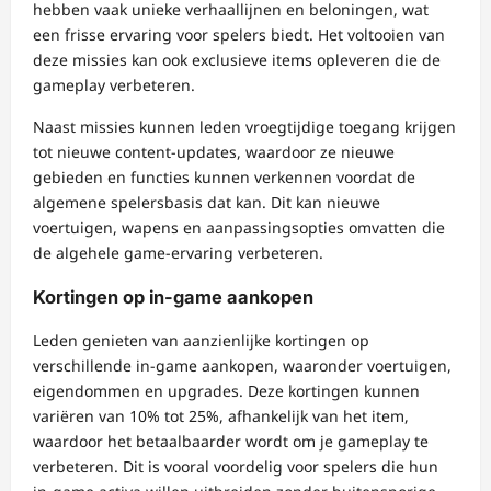
hebben vaak unieke verhaallijnen en beloningen, wat
een frisse ervaring voor spelers biedt. Het voltooien van
deze missies kan ook exclusieve items opleveren die de
gameplay verbeteren.
Naast missies kunnen leden vroegtijdige toegang krijgen
tot nieuwe content-updates, waardoor ze nieuwe
gebieden en functies kunnen verkennen voordat de
algemene spelersbasis dat kan. Dit kan nieuwe
voertuigen, wapens en aanpassingsopties omvatten die
de algehele game-ervaring verbeteren.
Kortingen op in-game aankopen
Leden genieten van aanzienlijke kortingen op
verschillende in-game aankopen, waaronder voertuigen,
eigendommen en upgrades. Deze kortingen kunnen
variëren van 10% tot 25%, afhankelijk van het item,
waardoor het betaalbaarder wordt om je gameplay te
verbeteren. Dit is vooral voordelig voor spelers die hun