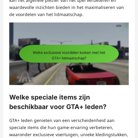
kan het algehele plezier van het spel verbeteren en
waardevolle inzichten bieden in het maximaliseren van
de voordelen van het lidmaatschap.
Welke speciale items zijn
beschikbaar voor GTA+ leden?
GTA+ leden genieten van een verscheidenheid aan
speciale items die hun game-ervaring verbeteren,
waaronder exclusieve voertuigen, unieke kledingstukken,