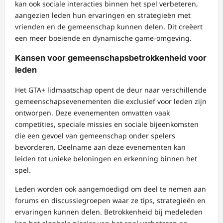
kan ook sociale interacties binnen het spel verbeteren,
aangezien leden hun ervaringen en strategieën met
vrienden en de gemeenschap kunnen delen. Dit creëert
een meer boeiende en dynamische game-omgeving.
Kansen voor gemeenschapsbetrokkenheid voor
leden
Het GTA+ lidmaatschap opent de deur naar verschillende
gemeenschapsevenementen die exclusief voor leden zijn
ontworpen. Deze evenementen omvatten vaak
competities, speciale missies en sociale bijeenkomsten
die een gevoel van gemeenschap onder spelers
bevorderen. Deelname aan deze evenementen kan
leiden tot unieke beloningen en erkenning binnen het
spel.
Leden worden ook aangemoedigd om deel te nemen aan
forums en discussiegroepen waar ze tips, strategieën en
ervaringen kunnen delen. Betrokkenheid bij medeleden