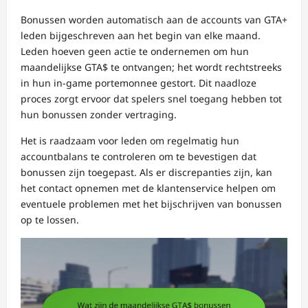
Bonussen worden automatisch aan de accounts van GTA+
leden bijgeschreven aan het begin van elke maand.
Leden hoeven geen actie te ondernemen om hun
maandelijkse GTA$ te ontvangen; het wordt rechtstreeks
in hun in-game portemonnee gestort. Dit naadloze
proces zorgt ervoor dat spelers snel toegang hebben tot
hun bonussen zonder vertraging.
Het is raadzaam voor leden om regelmatig hun
accountbalans te controleren om te bevestigen dat
bonussen zijn toegepast. Als er discrepanties zijn, kan
het contact opnemen met de klantenservice helpen om
eventuele problemen met het bijschrijven van bonussen
op te lossen.