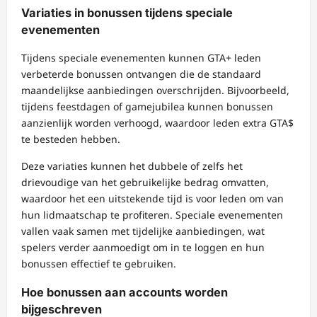
Variaties in bonussen tijdens speciale
evenementen
Tijdens speciale evenementen kunnen GTA+ leden
verbeterde bonussen ontvangen die de standaard
maandelijkse aanbiedingen overschrijden. Bijvoorbeeld,
tijdens feestdagen of gamejubilea kunnen bonussen
aanzienlijk worden verhoogd, waardoor leden extra GTA$
te besteden hebben.
Deze variaties kunnen het dubbele of zelfs het
drievoudige van het gebruikelijke bedrag omvatten,
waardoor het een uitstekende tijd is voor leden om van
hun lidmaatschap te profiteren. Speciale evenementen
vallen vaak samen met tijdelijke aanbiedingen, wat
spelers verder aanmoedigt om in te loggen en hun
bonussen effectief te gebruiken.
Hoe bonussen aan accounts worden
bijgeschreven