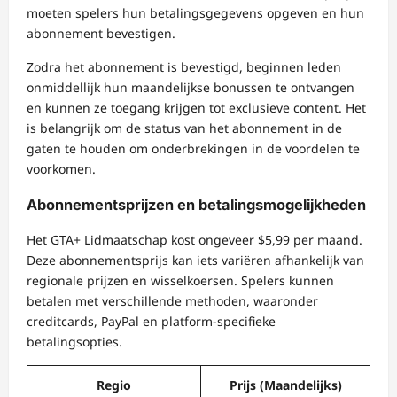
moeten spelers hun betalingsgegevens opgeven en hun
abonnement bevestigen.
Zodra het abonnement is bevestigd, beginnen leden
onmiddellijk hun maandelijkse bonussen te ontvangen
en kunnen ze toegang krijgen tot exclusieve content. Het
is belangrijk om de status van het abonnement in de
gaten te houden om onderbrekingen in de voordelen te
voorkomen.
Abonnementsprijzen en betalingsmogelijkheden
Het GTA+ Lidmaatschap kost ongeveer $5,99 per maand.
Deze abonnementsprijs kan iets variëren afhankelijk van
regionale prijzen en wisselkoersen. Spelers kunnen
betalen met verschillende methoden, waaronder
creditcards, PayPal en platform-specifieke
betalingsopties.
Regio
Prijs (Maandelijks)