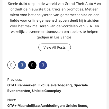
Steele duikt diep in de wereld van Grand Theft Auto V en
onthult de nieuwste tips, trucs en promoties. Met een
talent voor het analyseren van gamemechanica en een
liefde voor online gemeenschappen deelt hij inzichten
over het maximaliseren van de voordelen van GTA+ en
wekelijkse evenementbonussen om spelers te helpen
gedijen in Los Santos.
View All Posts
P
Previous:
o
GTA+ Kenmerken: Exclusieve Toegang, Speciale
s
Evenementen, Unieke Gameplay
t
Next:
GTA+ Maandelijkse Aanbiedingen: Unieke Items,
n