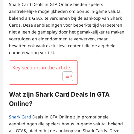
Shark Card Deals in GTA Online bieden spelers
aantrekkelijke mogelijkheden om bonus in-game valuta,
bekend als GTA$, te verdienen bij de aankoop van Shark
Cards. Deze aanbiedingen voor beperkte tijd verbeteren
niet alleen de gameplay door het gemakkelijker te maken
voertuigen en eigendommen te verwerven, maar
bevatten ook vaak exclusieve content die de algehele
game-ervaring verrijkt.
Key sections in the article:
Wat zijn Shark Card Deals in GTA
Online?
Shark Card
Deals in GTA Online zijn promotionele
aanbiedingen die spelers bonus in-game valuta, bekend
als GTA$, bieden bij de aankoop van Shark Cards. Deze