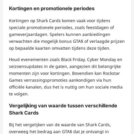
Kortingen en promotionele periodes
Kortingen op Shark Cards komen vaak voor tijdens
speciale promotionele periodes, zoals feestdagen of
gameverjaardagen. Spelers kunnen aanbiedingen
verwachten die mogelijk bonus GTA$ of verlaagde prijzen
op bepaalde kaarten omvatten tijdens deze tijden.
Houd evenementen zoals Black Friday, Cyber Monday en
seizoensupdates in de gaten, aangezien dit belangrijke
momenten zijn voor kortingen. Bovendien kan Rockstar
Games verrassingspromoties aankondigen via hun
officiële kanalen, dus het is nuttig om hun sociale media
te volgen.
Vergelijking van waarde tussen verschillende
Shark Cards
Bij het vergelijken van de waarde van Shark Cards,
overweeg het bedrag aan GTA$ dat je ontvangt in