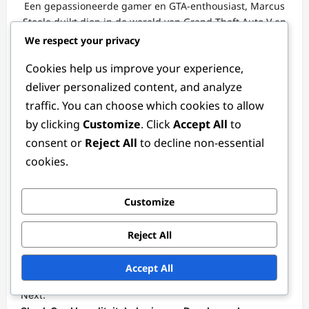
Een gepassioneerde gamer en GTA-enthousiast, Marcus
Steele duikt diep in de wereld van Grand Theft Auto V en
onthult de nieuwste tips, trucs en promoties. Met een
We respect your privacy
talent voor het analyseren van gamemechanica en een
Cookies help us improve your experience,
liefde voor online gemeenschappen deelt hij inzichten
over het maximaliseren van de voordelen van GTA+ en
deliver personalized content, and analyze
wekelijkse evenementbonussen om spelers te helpen
traffic. You can choose which cookies to allow
gedijen in Los Santos.
by clicking
Customize
. Click
Accept All
to
consent or
Reject All
to decline non-essential
View All Posts
cookies.
Customize
P
Reject All
Previous:
o
Shark Card Kortingen: Verlaagde prijzen, Speciale
Accept All
s
aanbiedingen, Bonus GTA$
t
Next: