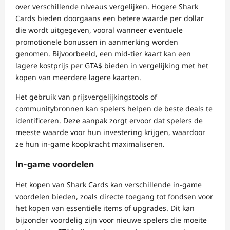
over verschillende niveaus vergelijken. Hogere Shark
Cards bieden doorgaans een betere waarde per dollar
die wordt uitgegeven, vooral wanneer eventuele
promotionele bonussen in aanmerking worden
genomen. Bijvoorbeeld, een mid-tier kaart kan een
lagere kostprijs per GTA$ bieden in vergelijking met het
kopen van meerdere lagere kaarten.
Het gebruik van prijsvergelijkingstools of
communitybronnen kan spelers helpen de beste deals te
identificeren. Deze aanpak zorgt ervoor dat spelers de
meeste waarde voor hun investering krijgen, waardoor
ze hun in-game koopkracht maximaliseren.
In-game voordelen
Het kopen van Shark Cards kan verschillende in-game
voordelen bieden, zoals directe toegang tot fondsen voor
het kopen van essentiële items of upgrades. Dit kan
bijzonder voordelig zijn voor nieuwe spelers die moeite