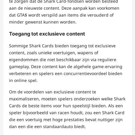
te zorgen dat de Shark Card-fondsen worden besteed
aan de nieuwste content. Deze aanpak kan voorkomen
dat GTA$ wordt verspild aan items die verouderd of
minder gewenst kunnen worden.
Toegang tot exclusieve content
Sommige Shark Cards bieden toegang tot exclusieve
content, zoals unieke voertuigen, wapens of
eigendommen die niet beschikbaar zijn via reguliere
gameplay. Deze content kan de algehele game-ervaring
verbeteren en spelers een concurrentievoordeel bieden
in online spel.
Om de voordelen van exclusieve content te
maximaliseren, moeten spelers onderzoeken welke Shark
Cards de beste items voor hun speelstijl bieden. Als een
speler bijvoorbeeld van racen houdt, zou een Shark Card
die een voertuig met hoge prestaties bevat nuttiger zijn
dan een die een standaardauto biedt.