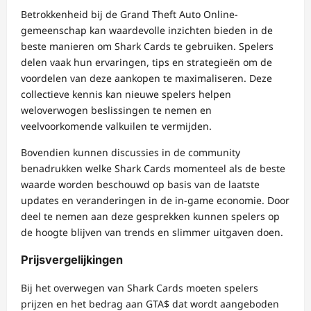
Betrokkenheid bij de Grand Theft Auto Online-
gemeenschap kan waardevolle inzichten bieden in de
beste manieren om Shark Cards te gebruiken. Spelers
delen vaak hun ervaringen, tips en strategieën om de
voordelen van deze aankopen te maximaliseren. Deze
collectieve kennis kan nieuwe spelers helpen
weloverwogen beslissingen te nemen en
veelvoorkomende valkuilen te vermijden.
Bovendien kunnen discussies in de community
benadrukken welke Shark Cards momenteel als de beste
waarde worden beschouwd op basis van de laatste
updates en veranderingen in de in-game economie. Door
deel te nemen aan deze gesprekken kunnen spelers op
de hoogte blijven van trends en slimmer uitgaven doen.
Prijsvergelijkingen
Bij het overwegen van Shark Cards moeten spelers
prijzen en het bedrag aan GTA$ dat wordt aangeboden