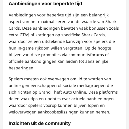
Aanbiedingen voor beperkte tijd
Aanbiedingen voor beperkte tijd zijn een belangrijk
aspect van het maximaliseren van de waarde van Shark
Cards. Deze aanbiedingen bevatten vaak bonussen zoals
extra GTA$ of kortingen op specifieke Shark Cards,
waardoor ze een uitstekende kans zijn voor spelers die
hun in-game rijkdom willen vergroten. Op de hoogte
blijven van deze promoties via communityforums of
officiële aankondigingen kan leiden tot aanzienlijke
besparingen.
Spelers moeten ook overwegen om lid te worden van
online gemeenschappen of sociale mediagroepen die
zich richten op Grand Theft Auto Online. Deze platforms
delen vaak tips en updates over actuele aanbiedingen,
waardoor spelers voorop kunnen blijven lopen en
weloverwogen aankoopbeslissingen kunnen nemen.
Inzichten uit de community