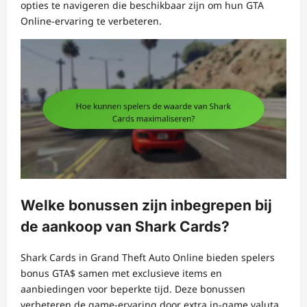
opties te navigeren die beschikbaar zijn om hun GTA
Online-ervaring te verbeteren.
Welke bonussen zijn inbegrepen bij
de aankoop van Shark Cards?
Shark Cards in Grand Theft Auto Online bieden spelers
bonus GTA$ samen met exclusieve items en
aanbiedingen voor beperkte tijd. Deze bonussen
verbeteren de game-ervaring door extra in-game valuta