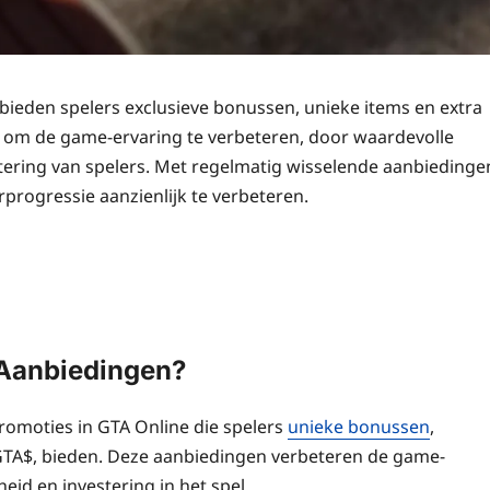
bieden spelers exclusieve bonussen, unieke items en extra
 om de game-ervaring te verbeteren, door waardevolle
tering van spelers. Met regelmatig wisselende aanbiedinge
rogressie aanzienlijk te verbeteren.
 Aanbiedingen?
promoties in GTA Online die spelers
unieke bonussen
,
 GTA$, bieden. Deze aanbiedingen verbeteren de game-
id en investering in het spel.