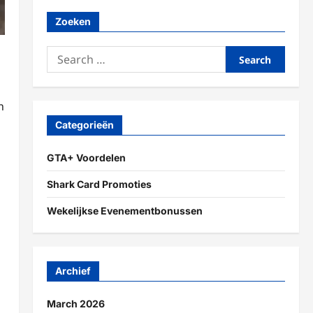
Zoeken
Search
for:
n
Categorieën
GTA+ Voordelen
Shark Card Promoties
Wekelijkse Evenementbonussen
Archief
March 2026