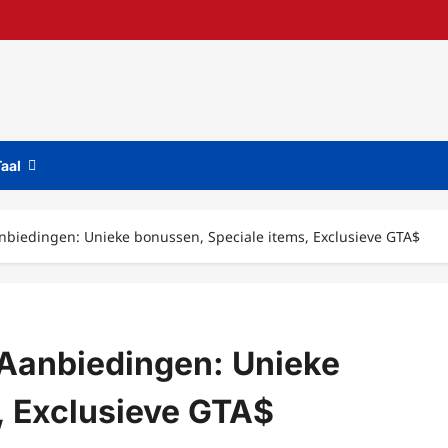
aal
nbiedingen: Unieke bonussen, Speciale items, Exclusieve GTA$
Aanbiedingen: Unieke
, Exclusieve GTA$