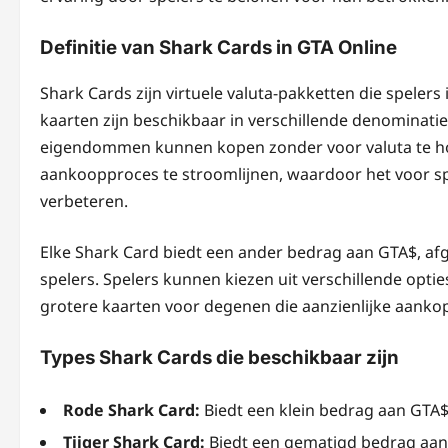
Definitie van Shark Cards in GTA Online
Shark Cards zijn virtuele valuta-pakketten die spele
kaarten zijn beschikbaar in verschillende denominati
eigendommen kunnen kopen zonder voor valuta te ho
aankoopproces te stroomlijnen, waardoor het voor s
verbeteren.
Elke Shark Card biedt een ander bedrag aan GTA$, af
spelers. Spelers kunnen kiezen uit verschillende optie
grotere kaarten voor degenen die aanzienlijke aanko
Types Shark Cards die beschikbaar zijn
Rode Shark Card:
Biedt een klein bedrag aan GTA$
Tijger Shark Card:
Biedt een gematigd bedrag aan 