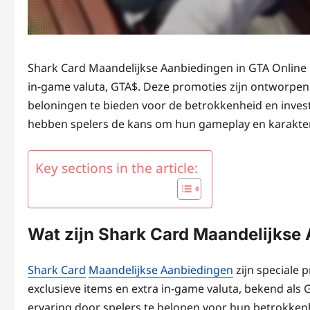
Shark Card Maandelijkse Aanbiedingen in GTA Online 
in-game valuta, GTA$. Deze promoties zijn ontworpen
beloningen te bieden voor de betrokkenheid en inves
hebben spelers de kans om hun gameplay en karakterp
Key sections in the article:
Wat zijn Shark Card Maandelijkse
Shark Card
Maandelijkse Aanbiedingen
zijn speciale 
exclusieve items en extra in-game valuta, bekend als
ervaring door spelers te belonen voor hun betrokkenhe