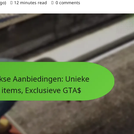
ago)
12 minutes read
0 comments