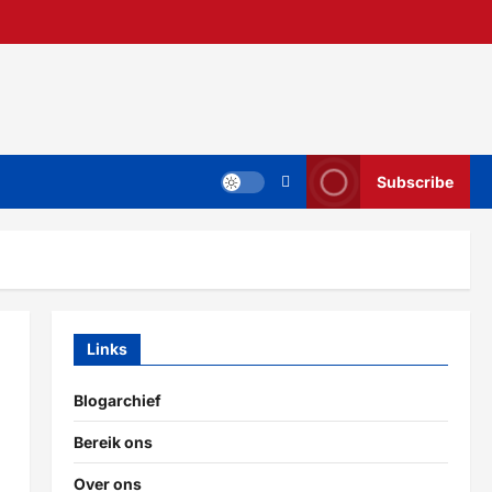
Subscribe
Links
Blogarchief
Bereik ons
Over ons