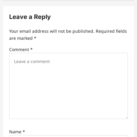
v
i
Leave a Reply
g
a
Your email address will not be published.
Required fields
t
are marked
*
i
Comment
*
o
n
Name
*