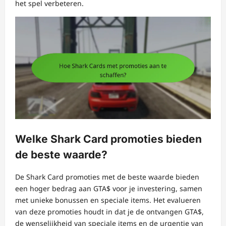
het spel verbeteren.
Welke Shark Card promoties bieden
de beste waarde?
De Shark Card promoties met de beste waarde bieden
een hoger bedrag aan GTA$ voor je investering, samen
met unieke bonussen en speciale items. Het evalueren
van deze promoties houdt in dat je de ontvangen GTA$,
de wenselijkheid van speciale items en de urgentie van