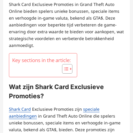
Shark Card Exclusieve Promoties in Grand Theft Auto
Online bieden spelers unieke bonussen, speciale items
en verhoogde in-game valuta, bekend als GTA$. Deze
aanbiedingen voor beperkte tijd verbeteren de game-
ervaring door extra waarde te bieden voor aankopen, wat
strategische voordelen en verbeterde betrokkenheid
aanmoedigt.
Key sections in the article:
Wat zijn Shark Card Exclusieve
Promoties?
Shark Card
Exclusieve Promoties zijn
speciale
aanbiedingen
in Grand Theft Auto Online die spelers
unieke bonussen, speciale items en verhoogde in-game
valuta, bekend als GTA$, bieden. Deze promoties zijn