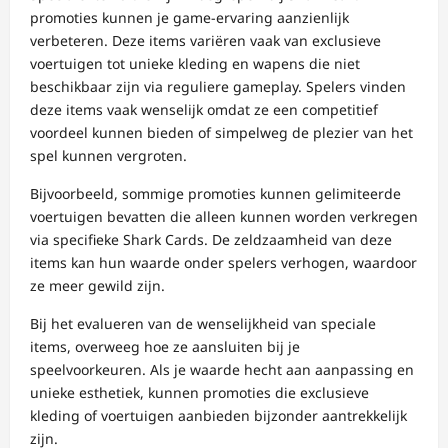
promoties kunnen je game-ervaring aanzienlijk
verbeteren. Deze items variëren vaak van exclusieve
voertuigen tot unieke kleding en wapens die niet
beschikbaar zijn via reguliere gameplay. Spelers vinden
deze items vaak wenselijk omdat ze een competitief
voordeel kunnen bieden of simpelweg de plezier van het
spel kunnen vergroten.
Bijvoorbeeld, sommige promoties kunnen gelimiteerde
voertuigen bevatten die alleen kunnen worden verkregen
via specifieke Shark Cards. De zeldzaamheid van deze
items kan hun waarde onder spelers verhogen, waardoor
ze meer gewild zijn.
Bij het evalueren van de wenselijkheid van speciale
items, overweeg hoe ze aansluiten bij je
speelvoorkeuren. Als je waarde hecht aan aanpassing en
unieke esthetiek, kunnen promoties die exclusieve
kleding of voertuigen aanbieden bijzonder aantrekkelijk
zijn.