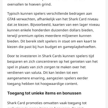
overvallen te hoeven grind.
Typisch kunnen spelers verschillende bedragen aan
GTA$ verwachten, afhankelijk van het Shark Card niveau
dat ze kiezen. Bijvoorbeeld, kaarten van een lager niveau
kunnen enkele honderden duizenden dollars bieden,
terwijl premium opties meerdere miljoenen kunnen
bieden. Dit bereik stelt spelers in staat om een kaart te
kiezen die past bij hun budget en gameplaybehoeften.
Door te investeren in Shark Cards kunnen spelers tijd
besparen en zich concentreren op het genieten van het
spel in plaats van zich zorgen te maken over het
verdienen van valuta. Dit kan leiden tot een
aangenamere ervaring, aangezien spelers eerder
toegang hebben tot hoogwaardige content.
Toegang tot unieke items en bonussen
Shark Card promoties omvatten vaak toegang tot