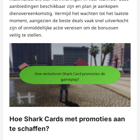
aanbiedingen beschikbaar zijn en plan je aankopen
dienovereenkomstig. Vermijd het wachten tot het laatste
moment, aangezien de beste deals vaak snel uitverkocht
zijn of onmiddellijke actie vereisen om de bonussen
veilig te stellen.
Hoe Shark Cards met promoties aan
te schaffen?