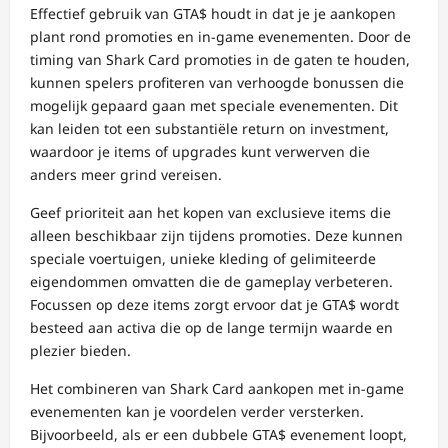
Effectief gebruik van GTA$ houdt in dat je je aankopen
plant rond promoties en in-game evenementen. Door de
timing van Shark Card promoties in de gaten te houden,
kunnen spelers profiteren van verhoogde bonussen die
mogelijk gepaard gaan met speciale evenementen. Dit
kan leiden tot een substantiële return on investment,
waardoor je items of upgrades kunt verwerven die
anders meer grind vereisen.
Geef prioriteit aan het kopen van exclusieve items die
alleen beschikbaar zijn tijdens promoties. Deze kunnen
speciale voertuigen, unieke kleding of gelimiteerde
eigendommen omvatten die de gameplay verbeteren.
Focussen op deze items zorgt ervoor dat je GTA$ wordt
besteed aan activa die op de lange termijn waarde en
plezier bieden.
Het combineren van Shark Card aankopen met in-game
evenementen kan je voordelen verder versterken.
Bijvoorbeeld, als er een dubbele GTA$ evenement loopt,