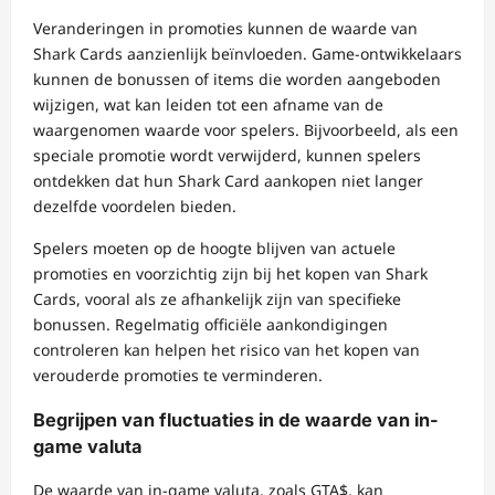
Veranderingen in promoties kunnen de waarde van
Shark Cards aanzienlijk beïnvloeden. Game-ontwikkelaars
kunnen de bonussen of items die worden aangeboden
wijzigen, wat kan leiden tot een afname van de
waargenomen waarde voor spelers. Bijvoorbeeld, als een
speciale promotie wordt verwijderd, kunnen spelers
ontdekken dat hun Shark Card aankopen niet langer
dezelfde voordelen bieden.
Spelers moeten op de hoogte blijven van actuele
promoties en voorzichtig zijn bij het kopen van Shark
Cards, vooral als ze afhankelijk zijn van specifieke
bonussen. Regelmatig officiële aankondigingen
controleren kan helpen het risico van het kopen van
verouderde promoties te verminderen.
Begrijpen van fluctuaties in de waarde van in-
game valuta
De waarde van in-game valuta, zoals GTA$, kan