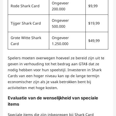
Ongeveer
Rode Shark Card
$9,99
200.000
Ongeveer
Tijger Shark Card
$19,99
500.000
Grote Witte Shark
Ongeveer
$49,99
Card
1.250.000
Spelers moeten overwegen hoeveel ze bereid zijn uit te
geven in verhouding tot het bedrag aan GTA$ dat ze
nodig hebben voor hun speelstijl. Investeren in Shark
Cards van een hoger niveau kan op de lange termijn
economischer zijn als je vaak betrokken bent bij
activiteiten met hoge kosten.
Evaluatie van de wenselijkheid van speciale
items
Speciale items die zijn inbegrepen bij Shark Card