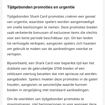
Tijdgebonden promoties en urgentie
Tijdgebonden Shark Card promoties creëren een gevoel
van urgentie, waardoor spelers worden aangemoedigd
om snelle beslissingen te nemen. Deze promoties bieden
vaak verbeterde bonussen of exclusieve items die slechts
voor een korte periode beschikbaar zijn. Dit kan leiden
tot verhoogde verkopen, aangezien spelers zich haasten
om gebruik te maken van de aanbiedingen voordat ze
verlopen.
Bijvoorbeeld, een Shark Card voor beperkte tijd kan het
dubbele van de gebruikelijke GTA$ bieden of een
zeldzaam voertuig bevatten dat niet opnieuw zal worden
aangeboden. Spelers moeten deze promoties in de gaten
houden, aangezien ze aanzienlijke waarde kunnen
bieden in vergelijking met standaard aanbiedingen.
Om de voordelen van tijdgebonden promoties te
maximaliseren, stel herinneringen in voor wanneer deze