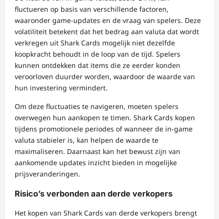
fluctueren op basis van verschillende factoren,
waaronder game-updates en de vraag van spelers. Deze
volatiliteit betekent dat het bedrag aan valuta dat wordt
verkregen uit Shark Cards mogelijk niet dezelfde
koopkracht behoudt in de loop van de tijd. Spelers
kunnen ontdekken dat items die ze eerder konden
veroorloven duurder worden, waardoor de waarde van
hun investering vermindert.
Om deze fluctuaties te navigeren, moeten spelers
overwegen hun aankopen te timen. Shark Cards kopen
tijdens promotionele periodes of wanneer de in-game
valuta stabieler is, kan helpen de waarde te
maximaliseren. Daarnaast kan het bewust zijn van
aankomende updates inzicht bieden in mogelijke
prijsveranderingen.
Risico’s verbonden aan derde verkopers
Het kopen van Shark Cards van derde verkopers brengt