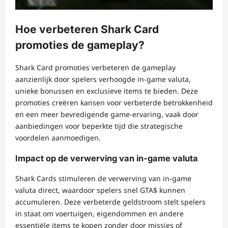
Hoe verbeteren Shark Card
promoties de gameplay?
Shark Card promoties verbeteren de gameplay
aanzienlijk door spelers verhoogde in-game valuta,
unieke bonussen en exclusieve items te bieden. Deze
promoties creëren kansen voor verbeterde betrokkenheid
en een meer bevredigende game-ervaring, vaak door
aanbiedingen voor beperkte tijd die strategische
voordelen aanmoedigen.
Impact op de verwerving van in-game valuta
Shark Cards stimuleren de verwerving van in-game
valuta direct, waardoor spelers snel GTA$ kunnen
accumuleren. Deze verbeterde geldstroom stelt spelers
in staat om voertuigen, eigendommen en andere
essentiële items te kopen zonder door missies of