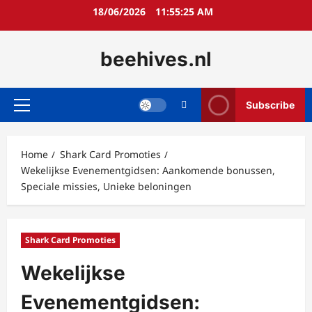
Skip
18/06/2026
11:55:27 AM
to
content
beehives.nl
Subscribe
Primary
Menu
Home
Shark Card Promoties
Wekelijkse Evenementgidsen: Aankomende bonussen,
Speciale missies, Unieke beloningen
Shark Card Promoties
Wekelijkse
Evenementgidsen: