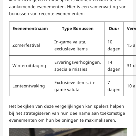
aankomende evenementen. Hier is een samenvatting van
bonussen van recente evenementen:
Evenementnaam
Type Bonussen
Duur
Ver
In-game valuta,
10
Zomerfestival
15 
exclusieve items
dagen
Ervaringsverhogingen,
14
Winteruitdaging
31 
speciale missies
dagen
Exclusieve items, in-
7
Lenteontwaking
10 a
game valuta
dagen
Het bekijken van deze vergelijkingen kan spelers helpen
bij het strategiseren van hun deelname aan toekomstige
evenementen om hun beloningen te maximaliseren.