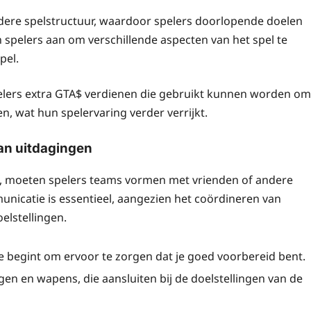
edere spelstructuur, waardoor spelers doorlopende doelen
spelers aan om verschillende aspecten van het spel te
pel.
lers extra GTA$ verdienen die gebruikt kunnen worden om
, wat hun spelervaring verder verrijkt.
an uitdagingen
n, moeten spelers teams vormen met vrienden of andere
nicatie is essentieel, aangezien het coördineren van
elstellingen.
je begint om ervoor te zorgen dat je goed voorbereid bent.
en en wapens, die aansluiten bij de doelstellingen van de