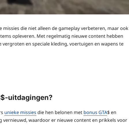
 missies die niet alleen de gameplay verbeteren, maar ook
 items opleveren. Met regelmatig nieuwe content hebben
e vergroten en speciale kleding, voertuigen en wapens te
A$-uitdagingen?
rs
unieke missies
die hen belonen met
bonus GTA
$ en
g vernieuwd, waardoor er nieuwe content en prikkels voor