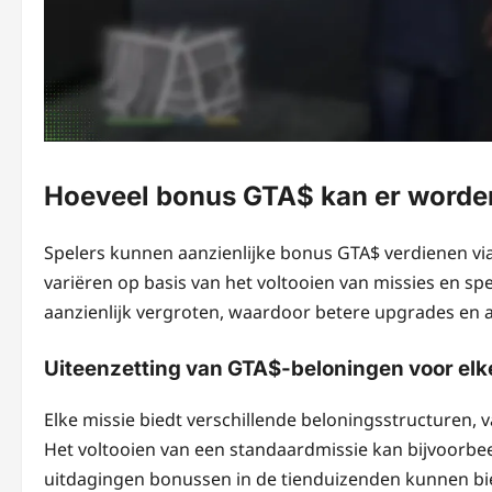
Hoeveel bonus GTA$ kan er worden
Spelers kunnen aanzienlijke bonus GTA$ verdienen via
variëren op basis van het voltooien van missies en s
aanzienlijk vergroten, waardoor betere upgrades en a
Uiteenzetting van GTA$-beloningen voor elk
Elke missie biedt verschillende beloningsstructuren, 
Het voltooien van een standaardmissie kan bijvoorbe
uitdagingen bonussen in de tienduizenden kunnen bi