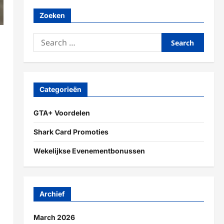
Zoeken
Search
for:
Categorieën
GTA+ Voordelen
Shark Card Promoties
Wekelijkse Evenementbonussen
Archief
March 2026