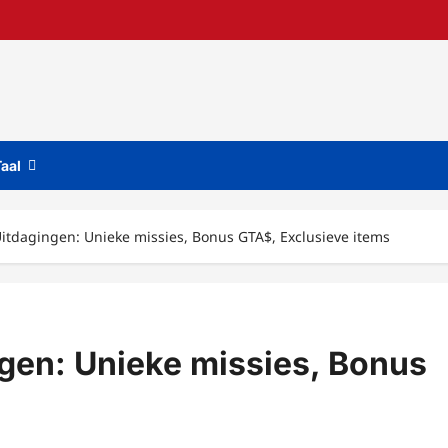
aal
itdagingen: Unieke missies, Bonus GTA$, Exclusieve items
gen: Unieke missies, Bonus