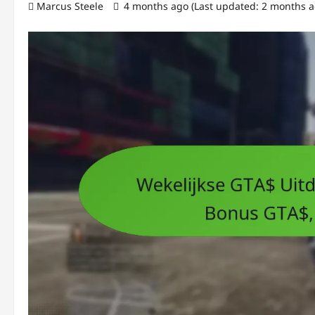
Marcus Steele
4 months ago (Last updated: 2 months 