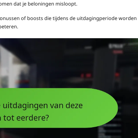
komen dat je beloningen misloopt.
onussen of boosts die tijdens de uitdagingperiode worden
beteren.