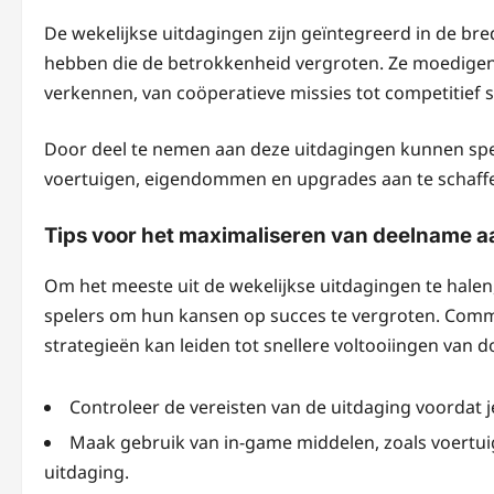
De wekelijkse uitdagingen zijn geïntegreerd in de br
hebben die de betrokkenheid vergroten. Ze moedigen 
verkennen, van coöperatieve missies tot competitief s
Door deel te nemen aan deze uitdagingen kunnen spe
voertuigen, eigendommen en upgrades aan te schaffen
Tips voor het maximaliseren van deelname a
Om het meeste uit de wekelijkse uitdagingen te hale
spelers om hun kansen op succes te vergroten. Commu
strategieën kan leiden tot snellere voltooiingen van do
Controleer de vereisten van de uitdaging voordat 
Maak gebruik van in-game middelen, zoals voertuig
uitdaging.